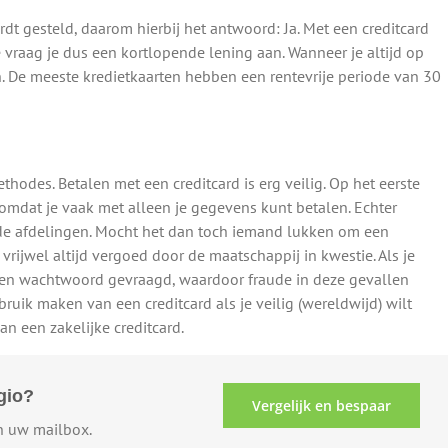
rdt gesteld, daarom hierbij het antwoord: Ja. Met een creditcard
e vraag je dus een kortlopende lening aan. Wanneer je altijd op
an. De meeste kredietkaarten hebben een rentevrije periode van 30
thodes. Betalen met een creditcard is erg veilig. Op het eerste
, omdat je vaak met alleen je gegevens kunt betalen. Echter
de afdelingen. Mocht het dan toch iemand lukken om een
 vrijwel altijd vergoed door de maatschappij in kwestie. Als je
r een wachtwoord gevraagd, waardoor fraude in deze gevallen
bruik maken van een creditcard als je veilig (wereldwijd) wilt
an een zakelijke creditcard.
gio?
Vergelijk en bespaar
in uw mailbox.