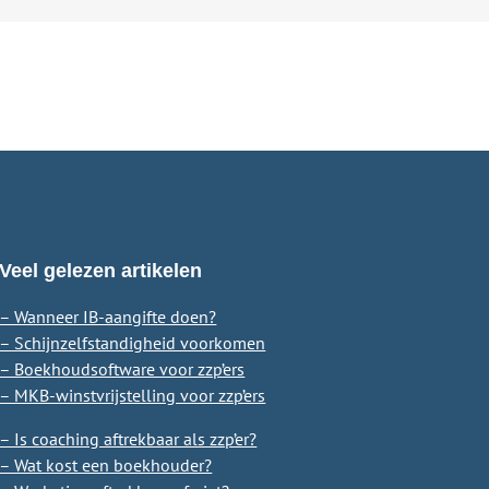
Veel gelezen artikelen
– Wanneer IB-aangifte doen?
– Schijnzelfstandigheid voorkomen
– Boekhoudsoftware voor zzp’ers
– MKB-winstvrijstelling voor zzp’ers
– Is coaching aftrekbaar als zzp’er?
– Wat kost een boekhouder?