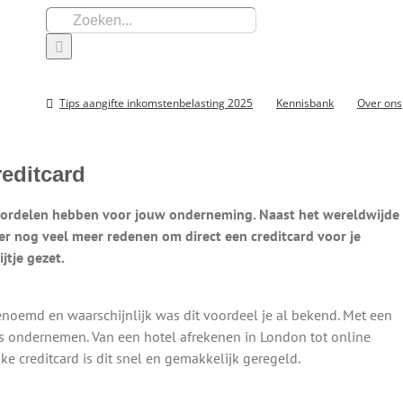
Zoeken
naar:
Tips aangifte inkomstenbelasting 2025
Kennisbank
Over ons
reditcard
voordelen hebben voor jouw onderneming. Naast het wereldwijde
er nog veel meer redenen om direct een creditcard voor je
jtje gezet.
noemd en waarschijnlijk was dit voordeel je al bekend. Met een
oos ondernemen. Van een hotel afrekenen in London tot online
e creditcard is dit snel en gemakkelijk geregeld.