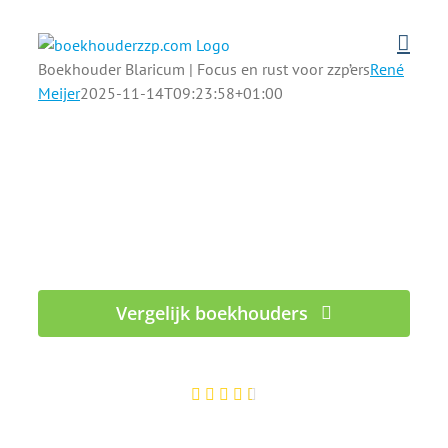
Ga
naar
inhoud
Boekhouder Blaricum | Focus en rust voor zzp’ers
René
Meijer
2025-11-14T09:23:58+01:00
De beste ZZP boekhouders in
Blaricum
Deskundig advies en altijd alles fiscaal goed
geregeld
Vergelijk boekhouders
100% gratis - Binnen 1 werkdag reactie