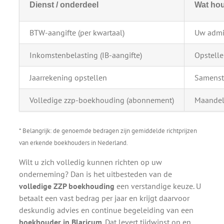
Dienst / onderdeel
Wat hou
BTW-aangifte (per kwartaal)
Uw admin
Inkomstenbelasting (IB-aangifte)
Opstelle
Jaarrekening opstellen
Samenste
Volledige zzp-boekhouding (abonnement)
Maandeli
* Belangrijk: de genoemde bedragen zijn gemiddelde richtprijzen
van erkende boekhouders in Nederland.
Wilt u zich volledig kunnen richten op uw
onderneming? Dan is het uitbesteden van de
volledige ZZP boekhouding
een verstandige keuze. U
betaalt een vast bedrag per jaar en krijgt daarvoor
deskundig advies en continue begeleiding van een
boekhouder in Blaricum
. Dat levert tijdwinst op en