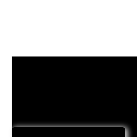
Video met herkenbare punten waar zzp'ers tegenaan lopen in hun
administratie.