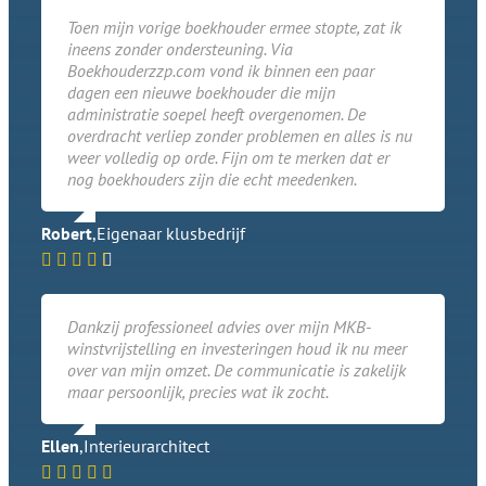
Toen mijn vorige boekhouder ermee stopte, zat ik
ineens zonder ondersteuning. Via
Boekhouderzzp.com vond ik binnen een paar
dagen een nieuwe boekhouder die mijn
administratie soepel heeft overgenomen. De
overdracht verliep zonder problemen en alles is nu
weer volledig op orde. Fijn om te merken dat er
nog boekhouders zijn die echt meedenken.
Robert
,
Eigenaar klusbedrijf
Dankzij professioneel advies over mijn MKB-
winstvrijstelling en investeringen houd ik nu meer
over van mijn omzet. De communicatie is zakelijk
maar persoonlijk, precies wat ik zocht.
Ellen
,
Interieurarchitect