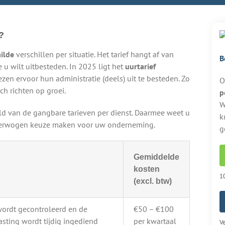
?
ilde
verschillen per situatie. Het tarief hangt af van
B
 u wilt uitbesteden. In 2025 ligt het
uurtarief
kiezen ervoor hun administratie (deels) uit te besteden. Zo
O
ch richten op groei.
p
W
eld van de gangbare tarieven per dienst. Daarmee weet u
k
overwogen keuze maken voor uw onderneming.
g
Gemiddelde
kosten
10
(excl. btw)
wordt gecontroleerd en de
€50 – €100
sting wordt tijdig ingediend
per kwartaal
Ve