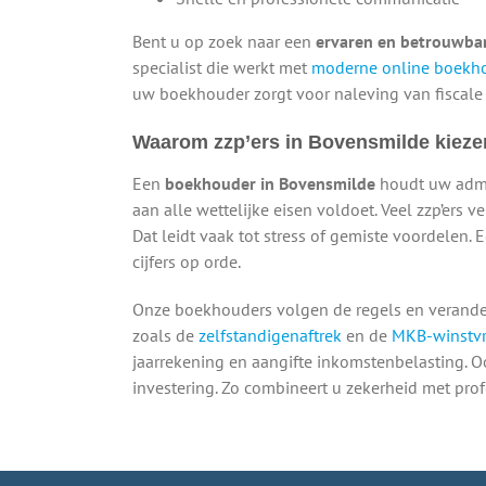
Bent u op zoek naar een
ervaren en betrouwba
specialist die werkt met
moderne online boekh
uw boekhouder zorgt voor naleving van fiscale r
Waarom zzp’ers in Bovensmilde kieze
Een
boekhouder in Bovensmilde
houdt uw admini
aan alle wettelijke eisen voldoet. Veel zzp’ers v
Dat leidt vaak tot stress of gemiste voordele
cijfers op orde.
Onze boekhouders volgen de regels en verander
zoals de
zelfstandigenaftrek
en de
MKB-winstvri
jaarrekening en aangifte inkomstenbelasting. 
investering. Zo combineert u zekerheid met prof