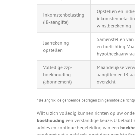
Opstellen en indi
Inkomstenbelasting
inkomstenbelastin
(IB-aangifte)
winstberekening
Samenstellen van b
Jaarrekening
en toelichting. Vaa
opstellen
hypotheekaanvra
Volledige zzp-
Maandelijkse verw
boekhouding
aangiften en IB-aa
(abonnement)
overzicht
* Belangrijk: de genoemde bedragen zijn gemiddelde richtp
Wilt u zich volledig kunnen richten op uw ond
boekhouding
een verstandige keuze. U betaalt 
advies en continue begeleiding van een
boekho
voorkomt dat u geld misloopt door gemiste fisc