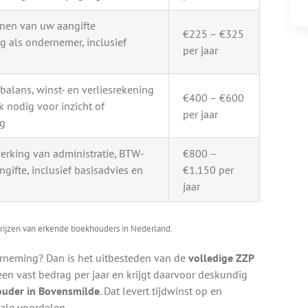
enen van uw aangifte
€225 – €325
g als ondernemer, inclusief
per jaar
alans, winst- en verliesrekening
€400 – €600
k nodig voor inzicht of
per jaar
ag
erking van administratie, BTW-
€800 –
ngifte, inclusief basisadvies en
€1.150 per
jaar
rijzen van erkende boekhouders in Nederland.
erneming? Dan is het uitbesteden van de
volledige ZZP
een vast bedrag per jaar en krijgt daarvoor deskundig
uder in Bovensmilde
. Dat levert tijdwinst op en
ale voordelen.