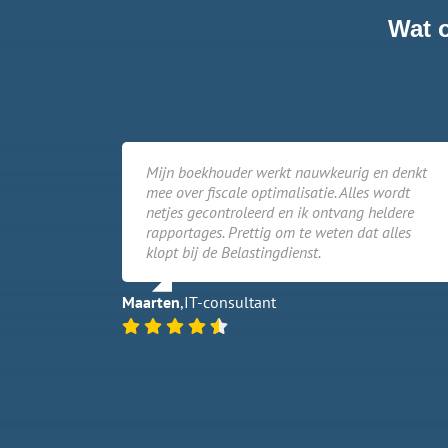
Wat 
Mijn boekhouder werkt nauwkeurig en denkt
mee over fiscale optimalisatie. Alles wordt
netjes gecontroleerd en ik ontvang heldere
rapportages. Prettig om te weten dat alles
klopt bij de Belastingdienst.
Maarten
,
IT-consultant