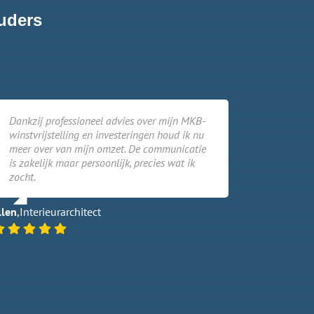
uders
Dankzij professioneel advies over mijn MKB-
winstvrijstelling en investeringen houd ik nu
meer over van mijn omzet. De communicatie
is zakelijk maar persoonlijk, precies wat ik
zocht.
llen
,
Interieurarchitect