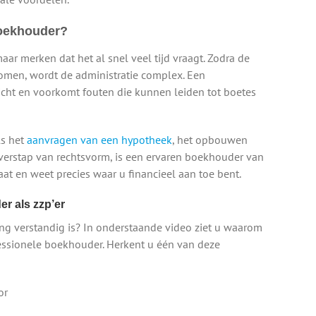
boekhouder?
maar merken dat het al snel veel tijd vraagt. Zodra de
komen, wordt de administratie complex. Een
cht en voorkomt fouten die kunnen leiden tot boetes
ls het
aanvragen van een hypotheek
, het opbouwen
verstap van rechtsvorm, is een ervaren boekhouder van
at en weet precies waar u financieel aan toe bent.
r als zzp’er
ng verstandig is? In onderstaande video ziet u waarom
essionele boekhouder. Herkent u één van deze
or