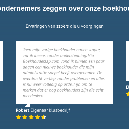
ondernemers zeggen over onze boekho
Ervaringen van zzp’ers die u voorgingen
Toen mijn vorige boekhouder ermee stopte,
zat ik ineens zonder ondersteuning. Via
Boekhouderzzp.com vond ik binnen een paar
dagen een nieuwe boekhouder die mijn
administratie soepel heeft overgenomen. De
overdracht verliep zonder problemen en alles
is nu weer volledig op orde. Fijn om te
E
merken dat er nog boekhouders zijn die echt
meedenken.
Robert
,
Eigenaar klusbedrijf