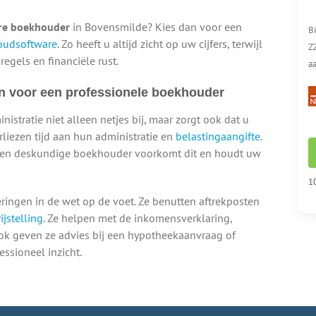
re boekhouder
in Bovensmilde? Kies dan voor een
B
oudsoftware
. Zo heeft u altijd zicht op uw cijfers, terwijl
Z
egels en financiële rust.
aa
n voor een professionele boekhouder
stratie niet alleen netjes bij, maar zorgt ook dat u
erliezen tijd aan hun administratie en
belastingaangifte
.
n. Een deskundige boekhouder voorkomt dit en houdt uw
10
ingen in de wet op de voet. Ze benutten aftrekposten
jstelling
. Ze helpen met de inkomensverklaring,
Ook geven ze advies bij een hypotheekaanvraag of
essioneel inzicht.