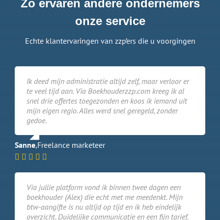
Zo ervaren andere ondernemers
onze service
Echte klantervaringen van zzp’ers die u voorgingen
Ik deed mijn administratie altijd zelf, maar verloor er
te veel tijd aan. Via Boekhouderzzp.com kreeg ik al
snel drie offertes toegezonden en koos ik iemand uit
mijn eigen regio. Alles werd snel geregeld, zonder
gedoe.
Sanne
,
Freelance marketeer
Via jullie platform vond ik binnen twee dagen een
boekhouder (Alex) die echt met me meedenkt. Mijn
btw-aangifte is nu altijd op tijd en ik heb eindelijk
overzicht. Duidelijke communicatie en een fijn tarief.