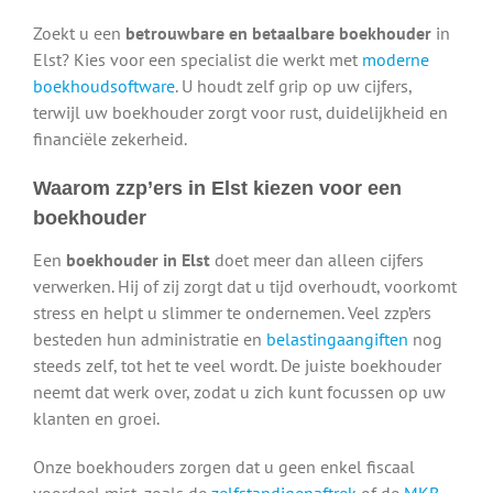
Zoekt u een
betrouwbare en betaalbare boekhouder
in
Elst? Kies voor een specialist die werkt met
moderne
boekhoudsoftware
. U houdt zelf grip op uw cijfers,
terwijl uw boekhouder zorgt voor rust, duidelijkheid en
financiële zekerheid.
Waarom zzp’ers in Elst kiezen voor een
boekhouder
Een
boekhouder in Elst
doet meer dan alleen cijfers
verwerken. Hij of zij zorgt dat u tijd overhoudt, voorkomt
stress en helpt u slimmer te ondernemen. Veel zzp’ers
besteden hun administratie en
belastingaangiften
nog
steeds zelf, tot het te veel wordt. De juiste boekhouder
neemt dat werk over, zodat u zich kunt focussen op uw
klanten en groei.
Onze boekhouders zorgen dat u geen enkel fiscaal
voordeel mist, zoals de
zelfstandigenaftrek
of de
MKB-