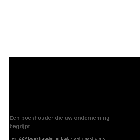
Een boekhouder die uw onderneming
begrijpt
Een
ZZP boekhouder in Elst
staat naast u als