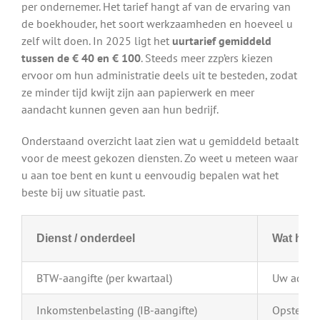
per ondernemer. Het tarief hangt af van de ervaring van
de boekhouder, het soort werkzaamheden en hoeveel u
zelf wilt doen. In 2025 ligt het
uurtarief gemiddeld
tussen de € 40 en € 100
. Steeds meer zzp’ers kiezen
ervoor om hun administratie deels uit te besteden, zodat
ze minder tijd kwijt zijn aan papierwerk en meer
aandacht kunnen geven aan hun bedrijf.
Onderstaand overzicht laat zien wat u gemiddeld betaalt
voor de meest gekozen diensten. Zo weet u meteen waar
u aan toe bent en kunt u eenvoudig bepalen wat het
beste bij uw situatie past.
Dienst / onderdeel
Wat houd
BTW-aangifte (per kwartaal)
Uw admini
Inkomstenbelasting (IB-aangifte)
Opstellen