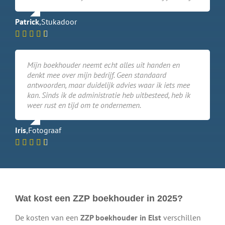
Patrick
,
Stukadoor
Mijn boekhouder neemt echt alles uit handen en
denkt mee over mijn bedrijf. Geen standaard
antwoorden, maar duidelijk advies waar ik iets mee
kan. Sinds ik de administratie heb uitbesteed, heb ik
weer rust en tijd om te ondernemen.
Iris
,
Fotograaf
Wat kost een ZZP boekhouder in 2025?
De kosten van een
ZZP boekhouder in Elst
verschillen