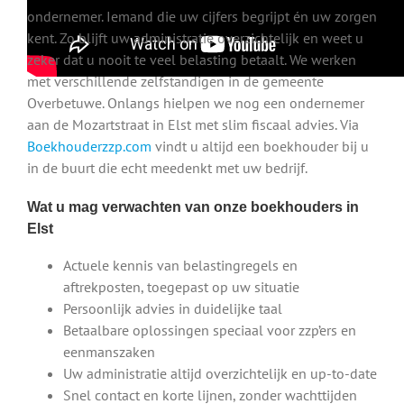
ondernemer. Iemand die uw cijfers begrijpt én uw zorgen
kent. Zo blijft uw administratie overzichtelijk en weet u
zeker dat u nooit te veel belasting betaalt. We werken
met verschillende zelfstandigen in de gemeente
Overbetuwe. Onlangs hielpen we nog een ondernemer
aan de Mozartstraat in Elst met slim fiscaal advies. Via
Boekhouderzzp.com
vindt u altijd een boekhouder bij u
in de buurt die echt meedenkt met uw bedrijf.
Wat u mag verwachten van onze boekhouders in
Elst
Actuele kennis van belastingregels en
aftrekposten, toegepast op uw situatie
Persoonlijk advies in duidelijke taal
Betaalbare oplossingen speciaal voor zzp’ers en
eenmanszaken
Uw administratie altijd overzichtelijk en up-to-date
Snel contact en korte lijnen, zonder wachttijden