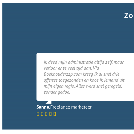
Zo
Ik deed mijn administratie altijd zelf, maar
verloor er te veel tijd aan. Via
Boekhouderzzp.com kreeg ik al snel drie
offertes toegezonden en koos ik iemand uit
mijn eigen regio. Alles werd snel geregeld,
zonder gedoe.
Sanne
,
Freelance marketeer