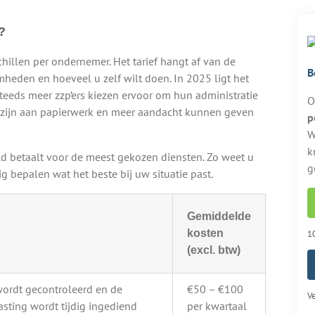
?
hillen per ondernemer. Het tarief hangt af van de
B
heden en hoeveel u zelf wilt doen. In 2025 ligt het
Steeds meer zzp’ers kiezen ervoor om hun administratie
O
ijt zijn aan papierwerk en meer aandacht kunnen geven
p
W
k
d betaalt voor de meest gekozen diensten. Zo weet u
g
 bepalen wat het beste bij uw situatie past.
Gemiddelde
kosten
10
(excl. btw)
wordt gecontroleerd en de
€50 – €100
Ve
sting wordt tijdig ingediend
per kwartaal