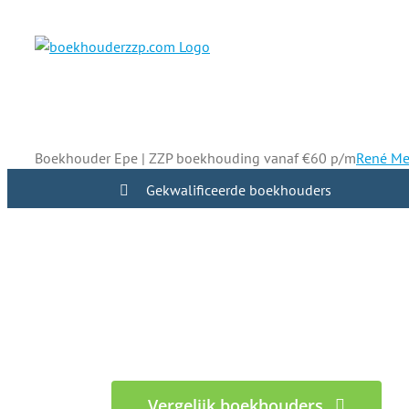
Ga
naar
inhoud
Boekhouder Epe | ZZP boekhouding vanaf €60 p/m
René Me
Gekwalificeerde boekhouders
ZZP boekhouders in Epe
begrijpen
Rust en overzicht in de administratie én 
Vergelijk boekhouders