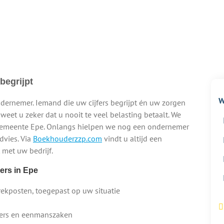
begrijpt
W
ndernemer. Iemand die uw cijfers begrijpt én uw zorgen
n weet u zeker dat u nooit te veel belasting betaalt. We
 gemeente Epe. Onlangs hielpen we nog een ondernemer
dvies. Via
Boekhouderzzp.com
vindt u altijd een
 met uw bedrijf.
ers in Epe
rekposten, toegepast op uw situatie
p’ers en eenmanszaken