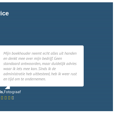
ice
Mijn boekhouder neemt echt alles uit handen
en denkt mee over mijn bedrijf. Geen
standaard antwoorden, maar duidelijk advies
waar ik iets mee kan. Sinds ik de
administratie heb uitbesteed, heb ik weer rust
en tijd om te ondernemen.
is
,
Fotograaf