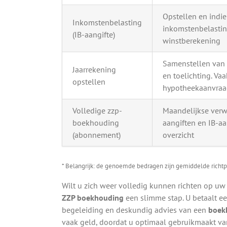
Opstellen en indi
Inkomstenbelasting
inkomstenbelastin
(IB-aangifte)
winstberekening
Samenstellen van b
Jaarrekening
en toelichting. Vaa
opstellen
hypotheekaanvra
Volledige zzp-
Maandelijkse verw
boekhouding
aangiften en IB-aa
(abonnement)
overzicht
* Belangrijk: de genoemde bedragen zijn gemiddelde richtp
Wilt u zich weer volledig kunnen richten op u
ZZP boekhouding
een slimme stap. U betaalt een
begeleiding en deskundig advies van een
boek
vaak geld, doordat u optimaal gebruikmaakt van