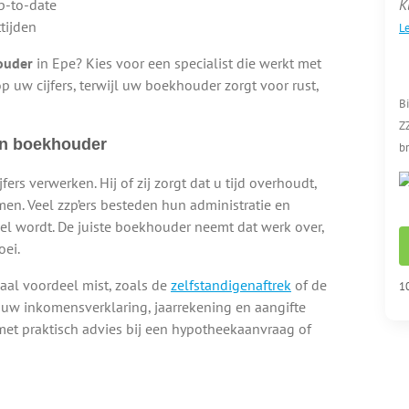
up-to-date
K
tijden
Le
ouder
in Epe? Kies voor een specialist die werkt met
op uw cijfers, terwijl uw boekhouder zorgt voor rust,
B
ZZ
en boekhouder
br
ers verwerken. Hij of zij zorgt dat u tijd overhoudt,
en. Veel zzp’ers besteden hun administratie en
veel wordt. De juiste boekhouder neemt dat werk over,
oei.
aal voordeel mist, zoals de
zelfstandigenaftrek
of de
10
 uw inkomensverklaring, jaarrekening en aangifte
met praktisch advies bij een hypotheekaanvraag of