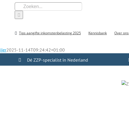
Zoeken
naar:
Tips aangifte inkomstenbelasting 2025
Kennisbank
Over ons
ijer
2025-11-14T09:24:42+01:00
Dé ZZP-specialist in Nederland
 die uw cijfers
in uw hoofd