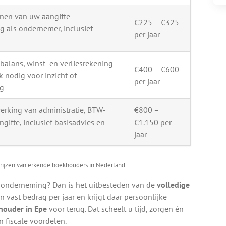
enen van uw aangifte
€225 – €325
g als ondernemer, inclusief
per jaar
alans, winst- en verliesrekening
€400 – €600
k nodig voor inzicht of
per jaar
ag
erking van administratie, BTW-
€800 –
ngifte, inclusief basisadvies en
€1.150 per
jaar
rijzen van erkende boekhouders in Nederland.
w onderneming? Dan is het uitbesteden van de
volledige
 vast bedrag per jaar en krijgt daar persoonlijke
houder in Epe
voor terug. Dat scheelt u tijd, zorgen én
 fiscale voordelen.