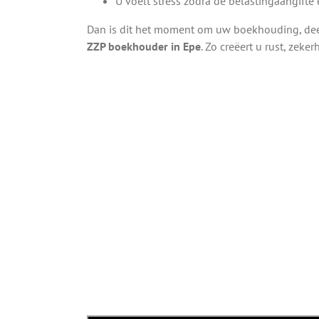
U voelt stress zodra de belastingaangifte
Dan is dit het moment om uw boekhouding, deel
ZZP boekhouder in Epe
. Zo creëert u rust, zek