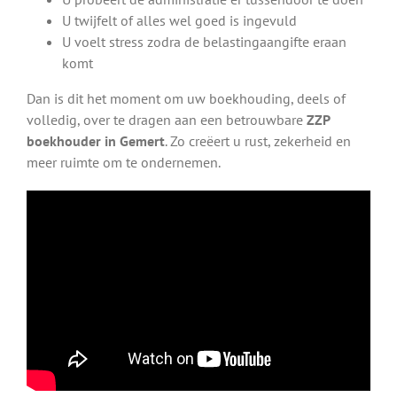
U twijfelt of alles wel goed is ingevuld
U voelt stress zodra de belastingaangifte eraan
komt
Dan is dit het moment om uw boekhouding, deels of
volledig, over te dragen aan een betrouwbare
ZZP
boekhouder in Gemert
. Zo creëert u rust, zekerheid en
meer ruimte om te ondernemen.