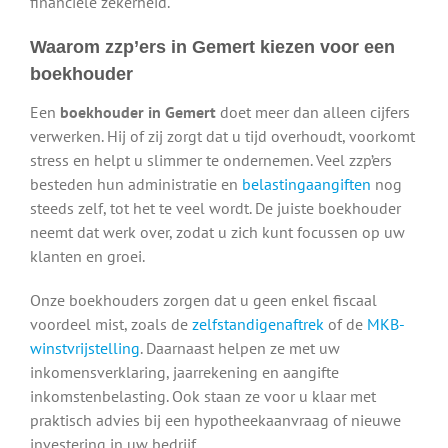
financiële zekerheid.
Waarom zzp’ers in Gemert kiezen voor een
boekhouder
Een
boekhouder in Gemert
doet meer dan alleen cijfers
verwerken. Hij of zij zorgt dat u tijd overhoudt, voorkomt
stress en helpt u slimmer te ondernemen. Veel zzp’ers
besteden hun administratie en
belastingaangiften
nog
steeds zelf, tot het te veel wordt. De juiste boekhouder
neemt dat werk over, zodat u zich kunt focussen op uw
klanten en groei.
Onze boekhouders zorgen dat u geen enkel fiscaal
voordeel mist, zoals de
zelfstandigenaftrek
of de
MKB-
winstvrijstelling
. Daarnaast helpen ze met uw
inkomensverklaring, jaarrekening en aangifte
inkomstenbelasting. Ook staan ze voor u klaar met
praktisch advies bij een hypotheekaanvraag of nieuwe
investering in uw bedrijf.