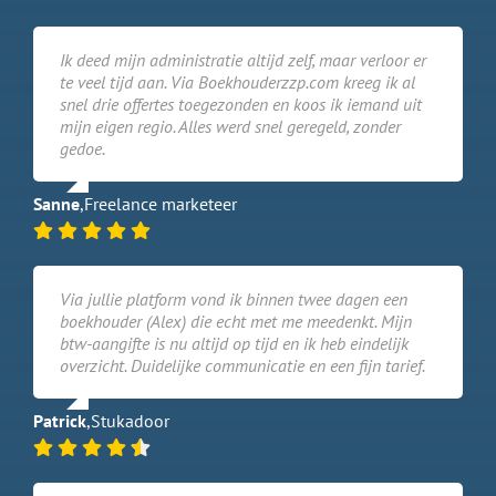
Ik deed mijn administratie altijd zelf, maar verloor er
te veel tijd aan. Via Boekhouderzzp.com kreeg ik al
snel drie offertes toegezonden en koos ik iemand uit
mijn eigen regio. Alles werd snel geregeld, zonder
gedoe.
Sanne
,
Freelance marketeer
Via jullie platform vond ik binnen twee dagen een
boekhouder (Alex) die echt met me meedenkt. Mijn
btw-aangifte is nu altijd op tijd en ik heb eindelijk
overzicht. Duidelijke communicatie en een fijn tarief.
Patrick
,
Stukadoor