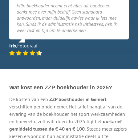
Mijn boekhouder neemt echt alles uit handen en
denkt mee over mijn bedrijf. Geen standaard
antwoorden, maar duidelijk advies waar ik iets mee
kan. Sinds ik de administratie heb uitbesteed, heb ik
weer rust en tijd om te ondernemen.
Iris
,
Fotograaf
Wat kost een ZZP boekhouder in 2025?
De kosten van een
ZZP boekhouder in Gemert
verschillen per ondernemer. Het tarief hangt af van de
ervaring van de boekhouder, het soort werkzaamheden
en hoeveel u zelf wilt doen. In 2025 ligt het
uurtarief
gemiddeld tussen de € 40 en € 100
. Steeds meer zzp’ers
kiezen ervoor om hun administratie deels uit te