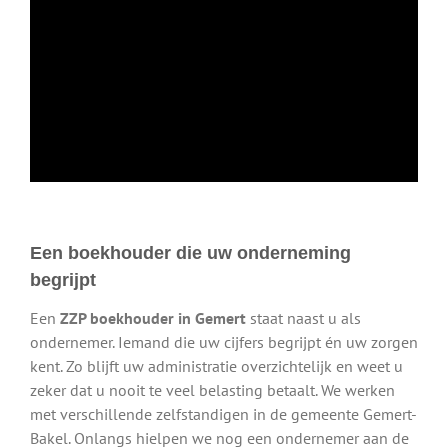
Een boekhouder die uw onderneming
begrijpt
Een
ZZP boekhouder in Gemert
staat naast u als
ondernemer. Iemand die uw cijfers begrijpt én uw zorgen
kent. Zo blijft uw administratie overzichtelijk en weet u
zeker dat u nooit te veel belasting betaalt. We werken
met verschillende zelfstandigen in de gemeente Gemert-
Bakel. Onlangs hielpen we nog een ondernemer aan de