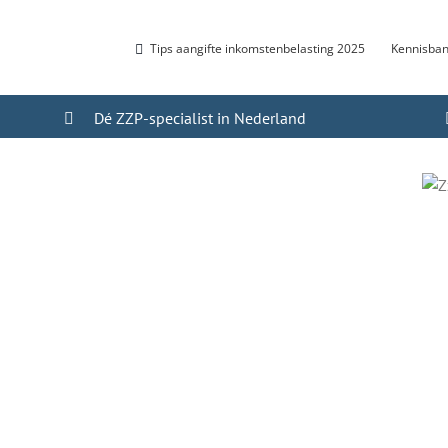
Tips aangifte inkomstenbelasting 2025
Kennisba
Dé ZZP-specialist in Nederland
oningen die uw
in uw hoofd