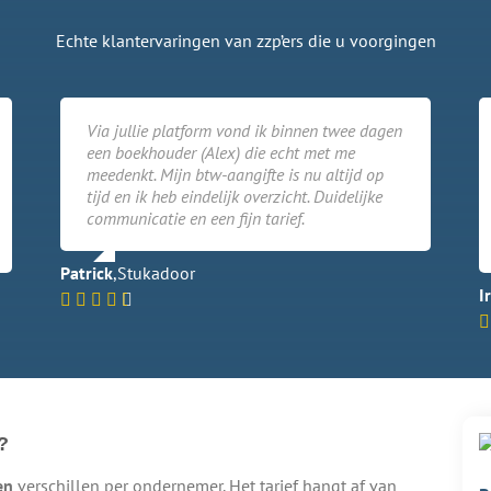
Echte klantervaringen van zzp’ers die u voorgingen
Via jullie platform vond ik binnen twee dagen
een boekhouder (Alex) die echt met me
meedenkt. Mijn btw-aangifte is nu altijd op
tijd en ik heb eindelijk overzicht. Duidelijke
communicatie en een fijn tarief.
Patrick
,
Stukadoor
Ir
?
en
verschillen per ondernemer. Het tarief hangt af van