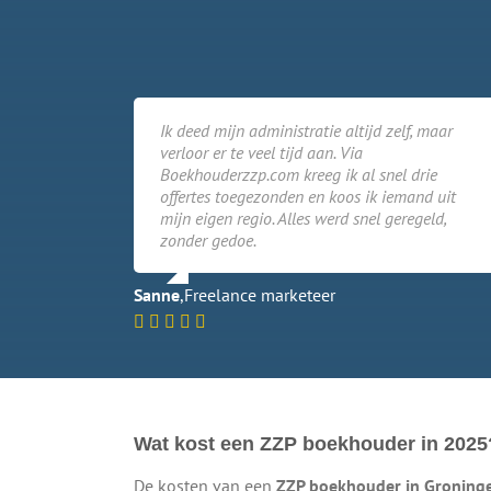
Ik deed mijn administratie altijd zelf, maar
verloor er te veel tijd aan. Via
Boekhouderzzp.com kreeg ik al snel drie
offertes toegezonden en koos ik iemand uit
mijn eigen regio. Alles werd snel geregeld,
zonder gedoe.
Sanne
,
Freelance marketeer
Wat kost een ZZP boekhouder in 2025
De kosten van een
ZZP boekhouder in Groning