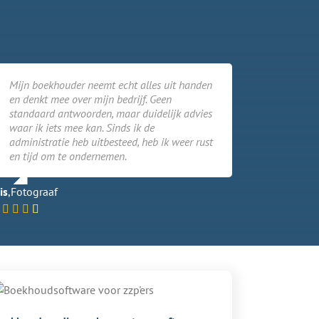
Mijn boekhouder neemt echt alles uit handen
en denkt mee over mijn bedrijf. Geen
standaard antwoorden, maar duidelijk advies
waar ik iets mee kan. Sinds ik de
administratie heb uitbesteed, heb ik weer rust
en tijd om te ondernemen.
is
,
Fotograaf