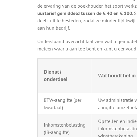
de ervaring van de boekhouder, het soort werkz
uurtarief gemiddeld tussen de € 40 en € 100
. 
deels uit te besteden, zodat ze minder tijd kw
aan hun bedrijf.
Onderstaand overzicht laat zien wat u gemiddel
meteen waar u aan toe bent en kunt u eenvoudig
Dienst /
Wat houdt het in
onderdeel
BTW-aangifte (per
Uw administratie 
kwartaal)
aangifte omzetbela
Opstellen en indi
Inkomstenbelasting
inkomstenbelastin
(IB-aangifte)
winstberekening