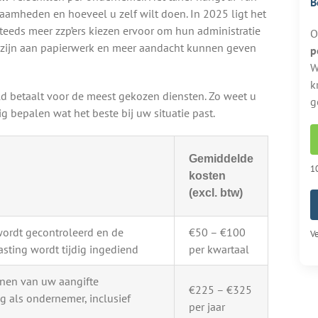
B
aamheden en hoeveel u zelf wilt doen. In 2025 ligt het
Steeds meer zzp’ers kiezen ervoor om hun administratie
O
ijt zijn aan papierwerk en meer aandacht kunnen geven
p
W
k
d betaalt voor de meest gekozen diensten. Zo weet u
g
 bepalen wat het beste bij uw situatie past.
Gemiddelde
10
kosten
(excl. btw)
wordt gecontroleerd en de
€50 – €100
Ve
sting wordt tijdig ingediend
per kwartaal
enen van uw aangifte
€225 – €325
g als ondernemer, inclusief
per jaar