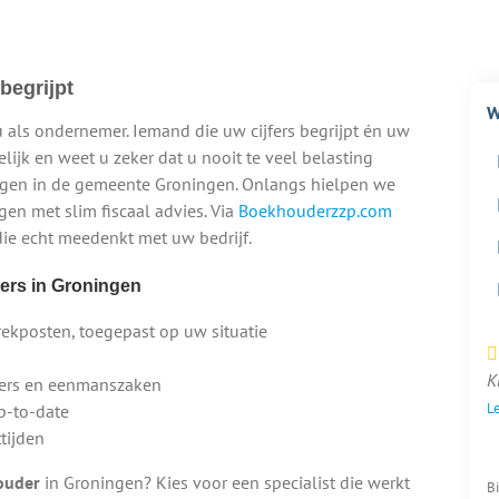
begrijpt
W
u als ondernemer. Iemand die uw cijfers begrijpt én uw
elijk en weet u zeker dat u nooit te veel belasting
digen in de gemeente Groningen. Onlangs hielpen we
en met slim fiscaal advies. Via
Boekhouderzzp.com
 die echt meedenkt met uw bedrijf.
ers in Groningen
rekposten, toegepast op uw situatie
K
p’ers en eenmanszaken
Le
up-to-date
tijden
ouder
in Groningen? Kies voor een specialist die werkt
B