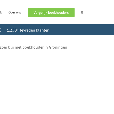
nk
Over ons
Vergelijk boekhouders
1.250+ tevreden klanten