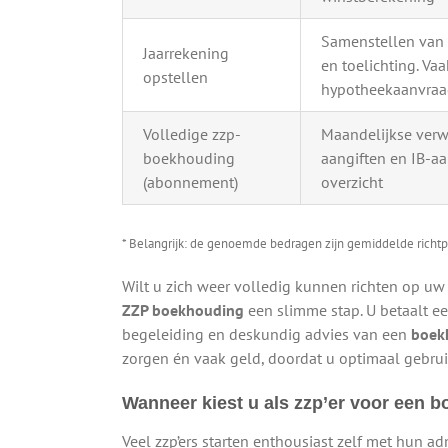
Samenstellen van b
Jaarrekening
en toelichting. Vaa
opstellen
hypotheekaanvra
Volledige zzp-
Maandelijkse verw
boekhouding
aangiften en IB-aa
(abonnement)
overzicht
* Belangrijk: de genoemde bedragen zijn gemiddelde richtp
Wilt u zich weer volledig kunnen richten op u
ZZP boekhouding
een slimme stap. U betaalt een
begeleiding en deskundig advies van een
boek
zorgen én vaak geld, doordat u optimaal gebrui
Wanneer kiest u als zzp’er voor een 
Veel zzp’ers starten enthousiast zelf met hun ad