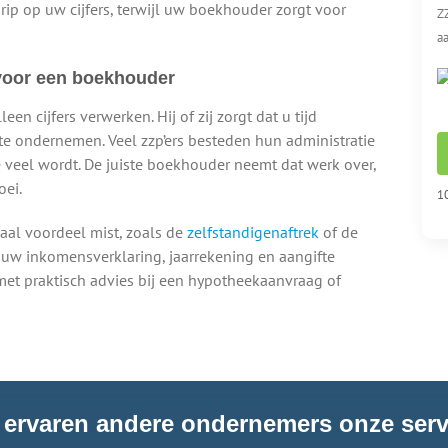
grip op uw cijfers, terwijl uw boekhouder zorgt voor
Z
aa
voor een boekhouder
en cijfers verwerken. Hij of zij zorgt dat u tijd
te ondernemen. Veel zzp’ers besteden hun administratie
te veel wordt. De juiste boekhouder neemt dat werk over,
oei.
10
aal voordeel mist, zoals de
zelfstandigenaftrek
of de
 uw inkomensverklaring, jaarrekening en aangifte
met praktisch advies bij een hypotheekaanvraag of
 ervaren andere ondernemers onze serv