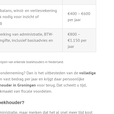
alans, winst- en verliesrekening
€400 – €600
k nodig voor inzicht of
per jaar
ag
erking van administratie, BTW-
€800 –
ngifte, inclusief basisadvies en
€1.150 per
jaar
rijzen van erkende boekhouders in Nederland.
w onderneming? Dan is het uitbesteden van de
volledige
 vast bedrag per jaar en krijgt daar persoonlijke
houder in Groningen
voor terug. Dat scheelt u tijd,
kmaakt van fiscale voordelen.
boekhouder?
ministratie, maar merken dat het al snel meer tijd kost