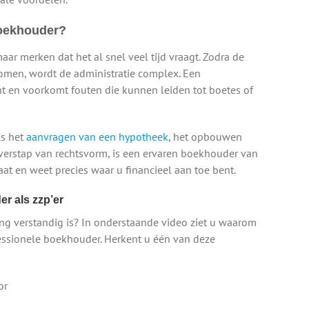
boekhouder?
maar merken dat het al snel veel tijd vraagt. Zodra de
komen, wordt de administratie complex. Een
t en voorkomt fouten die kunnen leiden tot boetes of
ls het
aanvragen van een hypotheek
, het opbouwen
verstap van rechtsvorm, is een ervaren boekhouder van
at en weet precies waar u financieel aan toe bent.
r als zzp’er
ng verstandig is? In onderstaande video ziet u waarom
essionele boekhouder. Herkent u één van deze
or