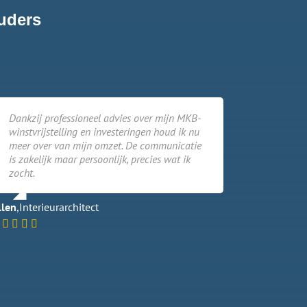
uders
Dankzij professioneel advies over mijn MKB-
winstvrijstelling en investeringen houd ik nu
meer over van mijn omzet. De communicatie
is zakelijk maar persoonlijk, precies wat ik
zocht.
llen
,
Interieurarchitect