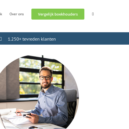
nk
Over ons
Vergelijk boekhouders
1.250+ tevreden klanten