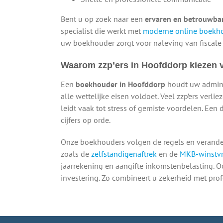
Bent u op zoek naar een
ervaren en betrouwba
specialist die werkt met
moderne online boekh
uw boekhouder zorgt voor naleving van fiscale r
Waarom zzp’ers in Hoofddorp kiezen 
Een
boekhouder in Hoofddorp
houdt uw administ
alle wettelijke eisen voldoet. Veel zzp’ers verli
leidt vaak tot stress of gemiste voordelen. E
cijfers op orde.
Onze boekhouders volgen de regels en verander
zoals de
zelfstandigenaftrek
en de
MKB-winstvri
jaarrekening en aangifte inkomstenbelasting. 
investering. Zo combineert u zekerheid met prof