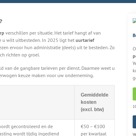
?
rp
verschillen per situatie. Het tarief hangt af van
B
 u wilt uitbesteden. In 2025 ligt het
uurtarief
kiezen ervoor hun administratie (deels) uit te besteden. Zo
O
ch richten op groei.
p
W
eld van de gangbare tarieven per dienst. Daarmee weet u
k
overwogen keuze maken voor uw onderneming.
g
Gemiddelde
kosten
10
(excl. btw)
wordt gecontroleerd en de
€50 – €100
sting wordt tijdig ingediend
per kwartaal
Ve