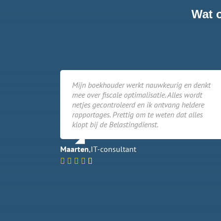
Wat 
Mijn boekhouder werkt nauwkeurig en denkt
mee over fiscale optimalisatie. Alles wordt
netjes gecontroleerd en ik ontvang heldere
rapportages. Prettig om te weten dat alles
klopt bij de Belastingdienst.
Maarten
,
IT-consultant