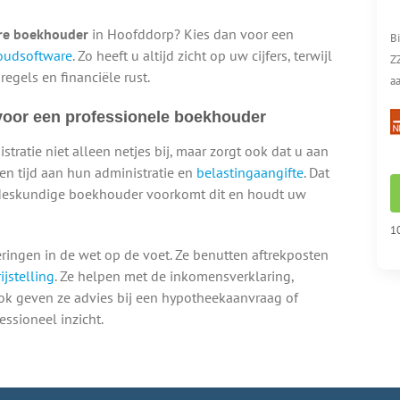
re boekhouder
in Hoofddorp? Kies dan voor een
B
oudsoftware
. Zo heeft u altijd zicht op uw cijfers, terwijl
Z
egels en financiële rust.
aa
voor een professionele boekhouder
ratie niet alleen netjes bij, maar zorgt ook dat u aan
ezen tijd aan hun administratie en
belastingaangifte
. Dat
en deskundige boekhouder voorkomt dit en houdt uw
10
ingen in de wet op de voet. Ze benutten aftrekposten
jstelling
. Ze helpen met de inkomensverklaring,
Ook geven ze advies bij een hypotheekaanvraag of
essioneel inzicht.