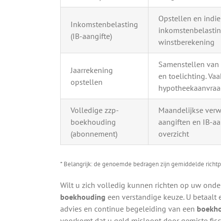
Opstellen en indi
Inkomstenbelasting
inkomstenbelastin
(IB-aangifte)
winstberekening
Samenstellen van b
Jaarrekening
en toelichting. Vaa
opstellen
hypotheekaanvra
Volledige zzp-
Maandelijkse verw
boekhouding
aangiften en IB-aa
(abonnement)
overzicht
* Belangrijk: de genoemde bedragen zijn gemiddelde richtp
Wilt u zich volledig kunnen richten op uw ond
boekhouding
een verstandige keuze. U betaalt 
advies en continue begeleiding van een
boekho
voorkomt dat u geld misloopt door gemiste fisc