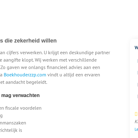
 die zekerheid willen
W
n cijfers verwerken. U krijgt een deskundige partner
e aangifte klopt. Wij werken met verschillende
o gaven we onlangs financieel advies aan een
ia
Boekhouderzzp.com
vindt u altijd een ervaren
et aandacht begeleidt.
p mag verwachten
en fiscale voordelen
ng
K
eenmanszaken
Le
ichtelijk is