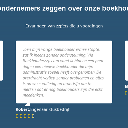
ondernemers zeggen over onze boekho
Ervaringen van zzp’ers die u voorgingen
Toen mijn vorige boekhouder ermee stopte,
zat ik ineens zonder ondersteuning. Via
Boekhouderzzp.com vond ik binnen een paar
dagen een nieuwe boekhouder die mijn
administratie soepel heeft overgenomen. De
overdracht verliep zonder problemen en alles
is nu weer volledig op orde. Fijn om te
E
merken dat er nog boekhouders zijn die echt
meedenken.
Robert
,
Eigenaar klusbedrijf