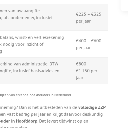
enen van uw aangifte
€225 – €325
g als ondernemer, inclusief
per jaar
alans, winst- en verliesrekening
€400 – €600
k nodig voor inzicht of
per jaar
ag
erking van administratie, BTW-
€800 –
ngifte, inclusief basisadvies en
€1.150 per
jaar
rijzen van erkende boekhouders in Nederland.
erneming? Dan is het uitbesteden van de
volledige ZZP
een vast bedrag per jaar en krijgt daarvoor deskundig
uder in Hoofddorp
. Dat levert tijdwinst op en
ale voordelen.