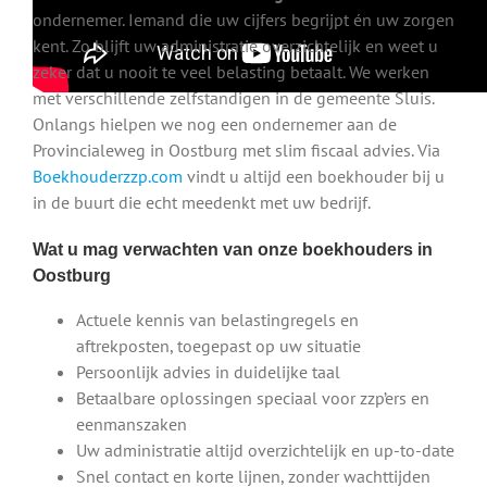
ondernemer. Iemand die uw cijfers begrijpt én uw zorgen
kent. Zo blijft uw administratie overzichtelijk en weet u
zeker dat u nooit te veel belasting betaalt. We werken
met verschillende zelfstandigen in de gemeente Sluis.
Onlangs hielpen we nog een ondernemer aan de
Provincialeweg in Oostburg met slim fiscaal advies. Via
Boekhouderzzp.com
vindt u altijd een boekhouder bij u
in de buurt die echt meedenkt met uw bedrijf.
Wat u mag verwachten van onze boekhouders in
Oostburg
Actuele kennis van belastingregels en
aftrekposten, toegepast op uw situatie
Persoonlijk advies in duidelijke taal
Betaalbare oplossingen speciaal voor zzp’ers en
eenmanszaken
Uw administratie altijd overzichtelijk en up-to-date
Snel contact en korte lijnen, zonder wachttijden