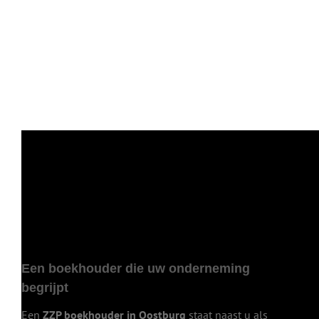
Een boekhouder die uw onderneming
begrijpt
Een
ZZP boekhouder in Oostburg
staat naast u als