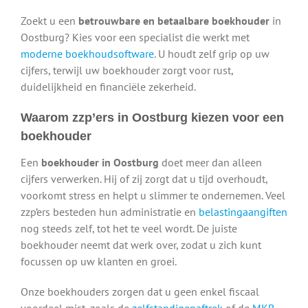
Zoekt u een
betrouwbare en betaalbare boekhouder
in
Oostburg? Kies voor een specialist die werkt met
moderne boekhoudsoftware
. U houdt zelf grip op uw
cijfers, terwijl uw boekhouder zorgt voor rust,
duidelijkheid en financiële zekerheid.
Waarom zzp’ers in Oostburg kiezen voor een
boekhouder
Een
boekhouder in Oostburg
doet meer dan alleen
cijfers verwerken. Hij of zij zorgt dat u tijd overhoudt,
voorkomt stress en helpt u slimmer te ondernemen. Veel
zzp’ers besteden hun administratie en
belastingaangiften
nog steeds zelf, tot het te veel wordt. De juiste
boekhouder neemt dat werk over, zodat u zich kunt
focussen op uw klanten en groei.
Onze boekhouders zorgen dat u geen enkel fiscaal
voordeel mist, zoals de
zelfstandigenaftrek
of de
MKB-