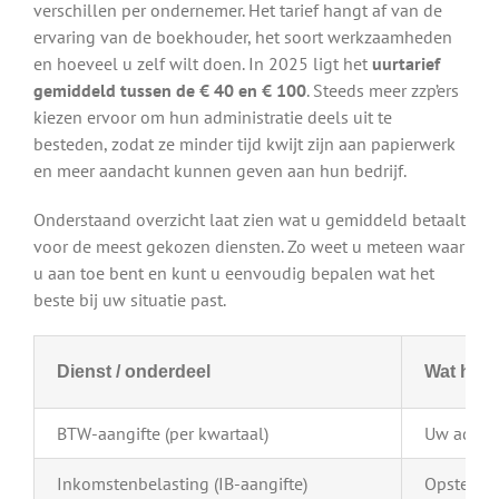
verschillen per ondernemer. Het tarief hangt af van de
ervaring van de boekhouder, het soort werkzaamheden
en hoeveel u zelf wilt doen. In 2025 ligt het
uurtarief
gemiddeld tussen de € 40 en € 100
. Steeds meer zzp’ers
kiezen ervoor om hun administratie deels uit te
besteden, zodat ze minder tijd kwijt zijn aan papierwerk
en meer aandacht kunnen geven aan hun bedrijf.
Onderstaand overzicht laat zien wat u gemiddeld betaalt
voor de meest gekozen diensten. Zo weet u meteen waar
u aan toe bent en kunt u eenvoudig bepalen wat het
beste bij uw situatie past.
Dienst / onderdeel
Wat houd
BTW-aangifte (per kwartaal)
Uw admini
Inkomstenbelasting (IB-aangifte)
Opstellen