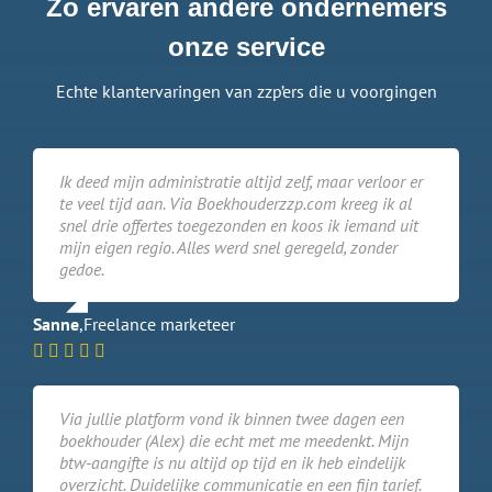
Zo ervaren andere ondernemers
onze service
Echte klantervaringen van zzp’ers die u voorgingen
Ik deed mijn administratie altijd zelf, maar verloor er
te veel tijd aan. Via Boekhouderzzp.com kreeg ik al
snel drie offertes toegezonden en koos ik iemand uit
mijn eigen regio. Alles werd snel geregeld, zonder
gedoe.
Sanne
,
Freelance marketeer
Via jullie platform vond ik binnen twee dagen een
boekhouder (Alex) die echt met me meedenkt. Mijn
btw-aangifte is nu altijd op tijd en ik heb eindelijk
overzicht. Duidelijke communicatie en een fijn tarief.