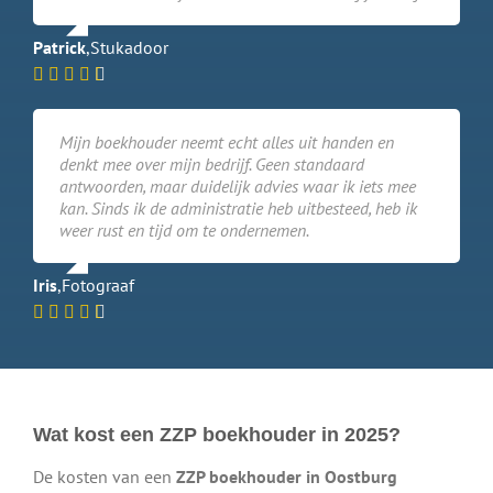
Patrick
,
Stukadoor
Mijn boekhouder neemt echt alles uit handen en
denkt mee over mijn bedrijf. Geen standaard
antwoorden, maar duidelijk advies waar ik iets mee
kan. Sinds ik de administratie heb uitbesteed, heb ik
weer rust en tijd om te ondernemen.
Iris
,
Fotograaf
Wat kost een ZZP boekhouder in 2025?
De kosten van een
ZZP boekhouder in Oostburg