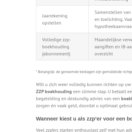
Samenstellen van b
Jaarrekening
en toelichting. Vaa
opstellen
hypotheekaanvra
Volledige zzp-
Maandelijkse verw
boekhouding
aangiften en IB-aa
(abonnement)
overzicht
* Belangrijk: de genoemde bedragen zijn gemiddelde richtp
Wilt u zich weer volledig kunnen richten op u
ZZP boekhouding
een slimme stap. U betaalt een
begeleiding en deskundig advies van een
boekh
zorgen én vaak geld, doordat u optimaal gebrui
Wanneer kiest u als zzp’er voor een 
Veel zzp’ers starten enthousiast zelf met hun ad