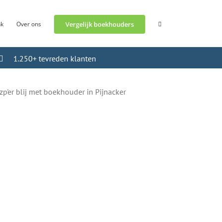
nk
Over ons
Vergelijk boekhouders
1.250+ tevreden klanten