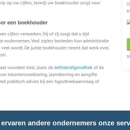
grip op uw cijfers, terwijl uw boekhouder zorgt voor
ZZ
bi
voor een boekhouder
n cijfers verwerken. Hij of zij zorgt dat u tijd
te ondernemen. Veel zzp’ers besteden hun administratie
te veel wordt. De juiste boekhouder neemt dat werk over,
oei.
10
aal voordeel mist, zoals de
zelfstandigenaftrek
of de
 uw inkomensverklaring, jaarrekening en aangifte
met praktisch advies bij een hypotheekaanvraag of
 ervaren andere ondernemers onze serv