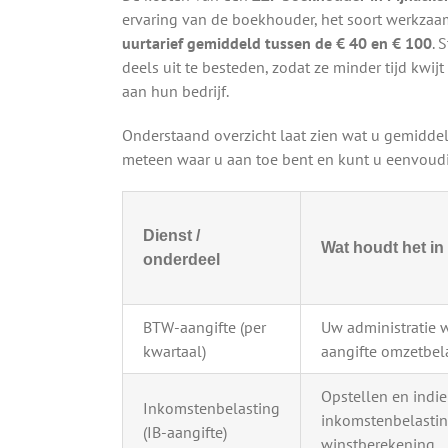
ervaring van de boekhouder, het soort werkzaam
uurtarief gemiddeld tussen de € 40 en € 100
. 
deels uit te besteden, zodat ze minder tijd kw
aan hun bedrijf.
Onderstaand overzicht laat zien wat u gemiddel
meteen waar u aan toe bent en kunt u eenvoudig
Dienst /
Wat houdt het in
onderdeel
BTW-aangifte (per
Uw administratie 
kwartaal)
aangifte omzetbela
Opstellen en indi
Inkomstenbelasting
inkomstenbelastin
(IB-aangifte)
winstberekening