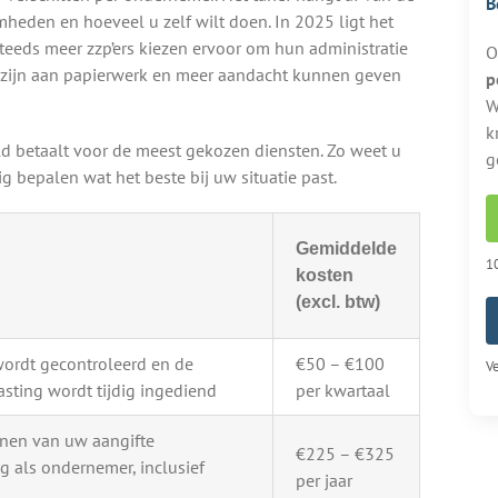
B
heden en hoeveel u zelf wilt doen. In 2025 ligt het
Steeds meer zzp’ers kiezen ervoor om hun administratie
O
ijt zijn aan papierwerk en meer aandacht kunnen geven
p
W
k
d betaalt voor de meest gekozen diensten. Zo weet u
g
 bepalen wat het beste bij uw situatie past.
Gemiddelde
10
kosten
(excl. btw)
wordt gecontroleerd en de
€50 – €100
Ve
sting wordt tijdig ingediend
per kwartaal
enen van uw aangifte
€225 – €325
g als ondernemer, inclusief
per jaar