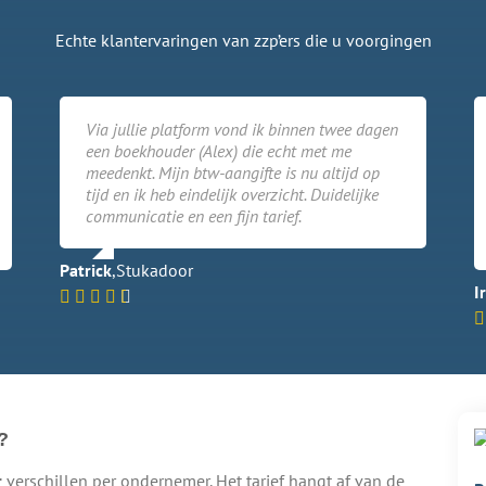
Echte klantervaringen van zzp’ers die u voorgingen
Via jullie platform vond ik binnen twee dagen
een boekhouder (Alex) die echt met me
meedenkt. Mijn btw-aangifte is nu altijd op
tijd en ik heb eindelijk overzicht. Duidelijke
communicatie en een fijn tarief.
Patrick
,
Stukadoor
Ir
?
r
verschillen per ondernemer. Het tarief hangt af van de