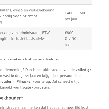
alans, winst- en verliesrekening
€400 – €600
k nodig voor inzicht of
per jaar
ag
erking van administratie, BTW-
€800 –
ngifte, inclusief basisadvies en
€1.150 per
jaar
rijzen van erkende boekhouders in Nederland.
w onderneming? Dan is het uitbesteden van de
volledige
 vast bedrag per jaar en krijgt daar persoonlijke
ouder in Pijnacker
voor terug. Dat scheelt u tijd,
kmaakt van fiscale voordelen.
boekhouder?
ministratie, maar merken dat het al snel meer tijd kost