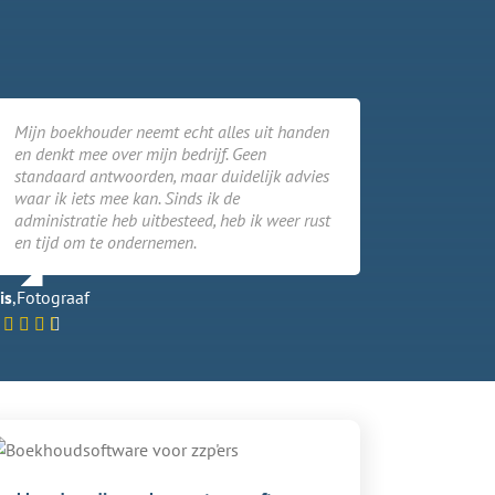
Mijn boekhouder neemt echt alles uit handen
en denkt mee over mijn bedrijf. Geen
standaard antwoorden, maar duidelijk advies
waar ik iets mee kan. Sinds ik de
administratie heb uitbesteed, heb ik weer rust
en tijd om te ondernemen.
is
,
Fotograaf