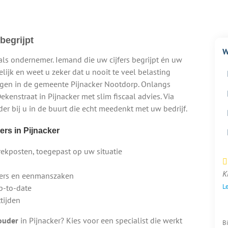
begrijpt
W
als ondernemer. Iemand die uw cijfers begrijpt én uw
elijk en weet u zeker dat u nooit te veel belasting
digen in de gemeente Pijnacker Nootdorp. Onlangs
enstraat in Pijnacker met slim fiscaal advies. Via
er bij u in de buurt die echt meedenkt met uw bedrijf.
rs in Pijnacker
rekposten, toegepast op uw situatie
K
p’ers en eenmanszaken
Le
up-to-date
tijden
ouder
in Pijnacker? Kies voor een specialist die werkt
B