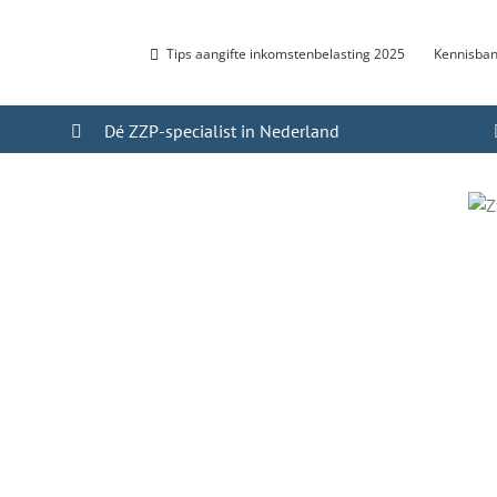
Tips aangifte inkomstenbelasting 2025
Kennisba
Dé ZZP-specialist in Nederland
jnacker die uw
in uw hoofd