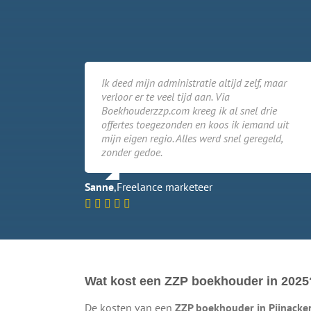
Ik deed mijn administratie altijd zelf, maar
verloor er te veel tijd aan. Via
Boekhouderzzp.com kreeg ik al snel drie
offertes toegezonden en koos ik iemand uit
mijn eigen regio. Alles werd snel geregeld,
zonder gedoe.
Sanne
,
Freelance marketeer
Wat kost een ZZP boekhouder in 2025
De kosten van een
ZZP boekhouder in Pijnacke