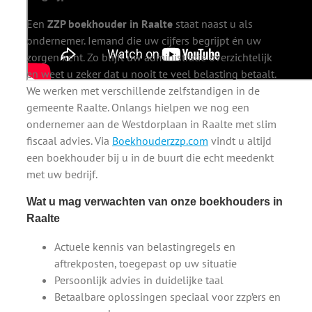
Een
ZZP boekhouder in Raalte
staat naast u als
ondernemer. Iemand die uw cijfers begrijpt én uw
zorgen kent. Zo blijft uw administratie overzichtelijk
en weet u zeker dat u nooit te veel belasting betaalt.
We werken met verschillende zelfstandigen in de
gemeente Raalte. Onlangs hielpen we nog een
ondernemer aan de Westdorplaan in Raalte met slim
fiscaal advies. Via
Boekhouderzzp.com
vindt u altijd
een boekhouder bij u in de buurt die echt meedenkt
met uw bedrijf.
Wat u mag verwachten van onze boekhouders in
Raalte
Actuele kennis van belastingregels en
aftrekposten, toegepast op uw situatie
Persoonlijk advies in duidelijke taal
Betaalbare oplossingen speciaal voor zzp’ers en