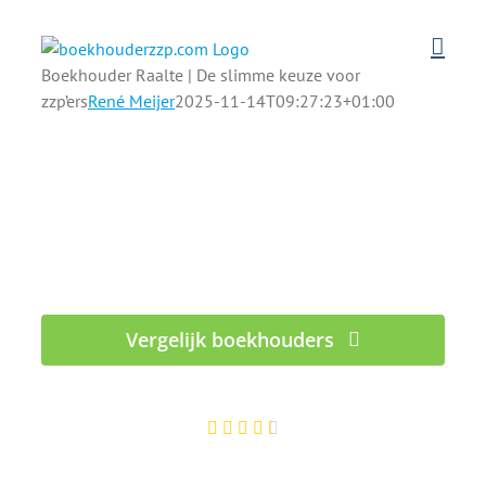
Ga
naar
inhoud
Boekhouder Raalte | De slimme keuze voor
zzp’ers
René Meijer
2025-11-14T09:27:23+01:00
ZZP boekhouders in Raalte die uw
cijfers begrijpen
Rust en overzicht in de administratie én in uw
hoofd
Vergelijk boekhouders
100% gratis – Binnen 1 werkdag reactie