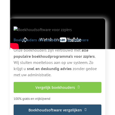
Video met herkenbare punten waar zzp'ers tegenaan lopen in hun
administratie.
Boekhouders die werken met uw software
Onze boekhouders zijn vertrouwd met
alle
populaire boekhoudprogramma’s voor zzp’ers
.
Wij sluiten moeiteloos aan op uw systeem. Zo
krijgt u
snel en deskundig advies
zonder gedoe
met uw administratie.
Vergelijk boekhouders
100% gratis en vrijblijvend
Boekhoudsoftware vergelijken