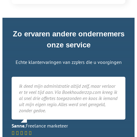
Zo ervaren andere ondernemers
onze service
Echte klantervaringen van zzp’ers die u voorgingen
Ik deed mijn administratie altijd zelf, maar verloor
er te veel tijd aan. Via Boekhouderzzp.com kreeg ik
al snel drie offertes toegezonden en koos ik iemand
uit mijn eigen regio. Alles werd snel geregeld,
zonder gedoe.
Sanne
,
Freelance marketeer