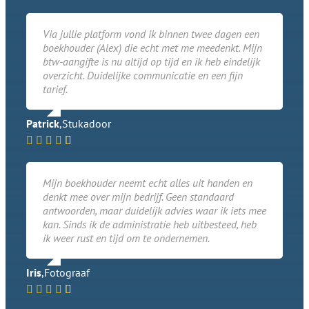
Via jullie platform vond ik binnen twee dagen een
boekhouder (Alex) die echt met me meedenkt. Mijn
btw-aangifte is nu altijd op tijd en ik heb eindelijk
overzicht. Duidelijke communicatie en een fijn
tarief.
Patrick
,
Stukadoor
Mijn boekhouder neemt echt alles uit handen en
denkt mee over mijn bedrijf. Geen standaard
antwoorden, maar duidelijk advies waar ik iets mee
kan. Sinds ik de administratie heb uitbesteed, heb
ik weer rust en tijd om te ondernemen.
Iris
,
Fotograaf