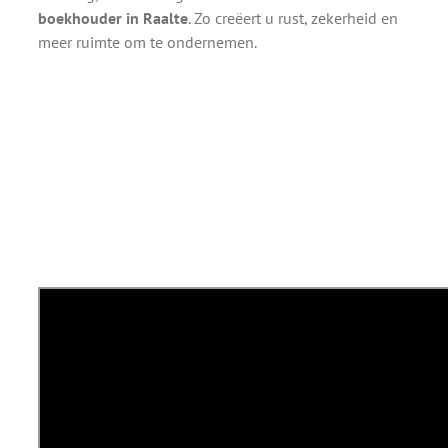
boekhouder in Raalte
. Zo creëert u rust, zekerheid en
meer ruimte om te ondernemen.