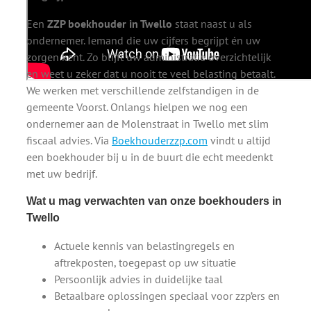
Een
ZZP boekhouder in Twello
staat naast u als
ondernemer. Iemand die uw cijfers begrijpt én uw
zorgen kent. Zo blijft uw administratie overzichtelijk
en weet u zeker dat u nooit te veel belasting betaalt.
We werken met verschillende zelfstandigen in de
gemeente Voorst. Onlangs hielpen we nog een
ondernemer aan de Molenstraat in Twello met slim
fiscaal advies. Via
Boekhouderzzp.com
vindt u altijd
een boekhouder bij u in de buurt die echt meedenkt
met uw bedrijf.
Wat u mag verwachten van onze boekhouders in
Twello
Actuele kennis van belastingregels en
aftrekposten, toegepast op uw situatie
Persoonlijk advies in duidelijke taal
Betaalbare oplossingen speciaal voor zzp’ers en