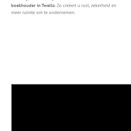
boekhouder in Twello
. Zo creëert u rust, zekerheid en
meer ruimte om te ondernemen.