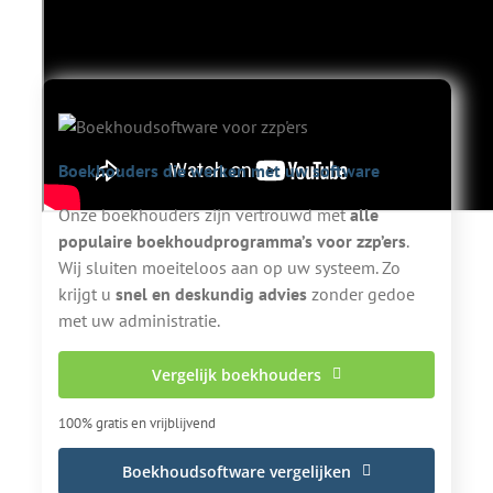
Video met herkenbare punten waar zzp'ers tegenaan lopen in hun
administratie.
Boekhouders die werken met uw software
Onze boekhouders zijn vertrouwd met
alle
populaire boekhoudprogramma’s voor zzp’ers
.
Wij sluiten moeiteloos aan op uw systeem. Zo
krijgt u
snel en deskundig advies
zonder gedoe
met uw administratie.
Vergelijk boekhouders
100% gratis en vrijblijvend
Boekhoudsoftware vergelijken