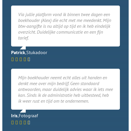
Via jullie platform vond ik binnen twee dagen een
boekhouder (Alex) die echt met me meedenkt. Mijn
btw-aangifte is nu altijd op tijd en ik heb eindelijk
overzicht. Duidelijke communicatie en een fijn
tarief.
Patrick
,
Stukadoor
Mijn boekhouder neemt echt alles uit handen en
denkt mee over mijn bedrijf. Geen standaard
antwoorden, maar duidelijk advies waar ik iets mee
kan. Sinds ik de administratie heb uitbesteed, heb
ik weer rust en tijd om te ondernemen.
Iris
,
Fotograaf