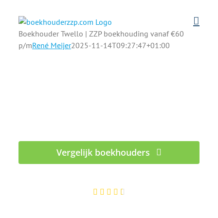
Ga
naar
inhoud
Boekhouder Twello | ZZP boekhouding vanaf €60
p/m
René Meijer
2025-11-14T09:27:47+01:00
ZZP boekhouders in Twello die uw
cijfers begrijpen
Rust en overzicht in de administratie én in uw
hoofd
Vergelijk boekhouders
100% gratis – Binnen 1 werkdag reactie