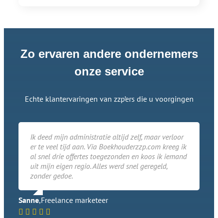
Zo ervaren andere ondernemers
onze service
Echte klantervaringen van zzp’ers die u voorgingen
Ik deed mijn administratie altijd zelf, maar verloor
er te veel tijd aan. Via Boekhouderzzp.com kreeg ik
al snel drie offertes toegezonden en koos ik iemand
uit mijn eigen regio. Alles werd snel geregeld,
zonder gedoe.
Sanne
,
Freelance marketeer