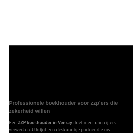
Professionele boekhouder voor zzp’ers die
zekerheid willen
Een
ZZP boekhouder in Venray
doet meer dan cijfers
verwerken. U krijgt een deskundige partner die uw