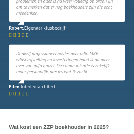
problemen en alles is nu weer volledig op orde. Fijn
om te merken dat er nog boekhouders zijn die echt
meedenken.
Robert
,
Eigenaar klusbedrijf
Dankzij professioneel advies over mijn MKB-
winstvrijstelling en investeringen houd ik nu meer
over van mijn omzet. De communicatie is zakelijk
maar persoonlijk, precies wat ik zocht.
Ellen
,
Interieurarchitect
Wat kost een ZZP boekhouder in 2025?