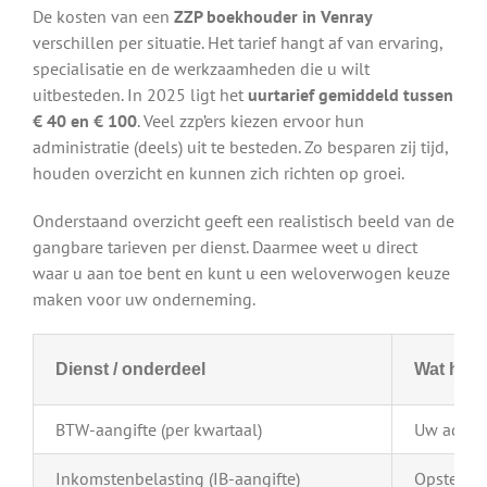
De kosten van een
ZZP boekhouder in Venray
verschillen per situatie. Het tarief hangt af van ervaring,
specialisatie en de werkzaamheden die u wilt
uitbesteden. In 2025 ligt het
uurtarief gemiddeld tussen
€ 40 en € 100
. Veel zzp’ers kiezen ervoor hun
administratie (deels) uit te besteden. Zo besparen zij tijd,
houden overzicht en kunnen zich richten op groei.
Onderstaand overzicht geeft een realistisch beeld van de
gangbare tarieven per dienst. Daarmee weet u direct
waar u aan toe bent en kunt u een weloverwogen keuze
maken voor uw onderneming.
Dienst / onderdeel
Wat houd
BTW-aangifte (per kwartaal)
Uw admini
Inkomstenbelasting (IB-aangifte)
Opstellen