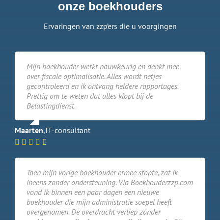
onze boekhouders
Ervaringen van zzp’ers die u voorgingen
Mijn boekhouder werkt nauwkeurig en denkt mee
over fiscale optimalisatie. Alles wordt netjes
gecontroleerd en ik ontvang heldere rapportages.
Prettig om te weten dat alles klopt bij de
Belastingdienst.
Maarten
,
IT-consultant
Toen mijn vorige boekhouder ermee stopte, zat ik
ineens zonder ondersteuning. Via Boekhouderzzp.com
vond ik binnen een paar dagen een nieuwe
boekhouder die mijn administratie soepel heeft
overgenomen. De overdracht verliep zonder