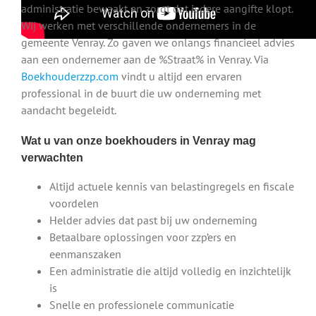
administratie bewaakt en zorgt dat iedere aangifte klopt.
Wij werken met verschillende ondernemers in de
gemeente Venray. Zo gaven we onlangs financieel advies
aan een ondernemer aan de %Straat% in Venray. Via
Boekhouderzzp.com
vindt u altijd een ervaren
professional in de buurt die uw onderneming met
aandacht begeleidt.
Wat u van onze boekhouders in Venray mag
verwachten
Altijd actuele kennis van belastingregels en fiscale
voordelen
Helder advies dat past bij uw onderneming
Betaalbare oplossingen voor zzp’ers en
eenmanszaken
Een administratie die altijd volledig en inzichtelijk
is
Snelle en professionele communicatie