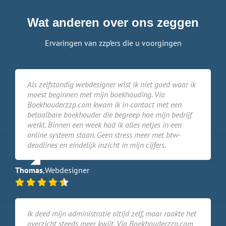
Wat anderen over ons zeggen
Ervaringen van zzp’ers die u voorgingen
Als zelfstandig webdesigner wist ik niet goed waar ik
moest beginnen met mijn boekhouding. Via
Boekhouderzzp.com kwam ik in contact met een
betaalbare boekhouder die begreep hoe mijn bedrijf
werkt. Binnen een week had ik alles netjes in een
online systeem staan. Geen stress meer met btw-
deadlines en eindelijk inzicht in mijn cijfers.
Thomas
,
Webdesigner
Ik deed mijn administratie altijd zelf, maar raakte het
overzicht steeds meer kwijt. Via Boekhouderzzp.com