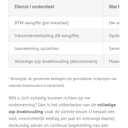
Dienst / onderdeel
Wat houd
BTW-aangifte (per kwartaal)
Uw admini
Inkomstenbelasting (IB-aangifte)
Opstellen
Jaarrekening opstellen
Samenstel
Volledige zzp-boekhouding (abonnement)
Maandelij
* Belangrijk: de genoemde bedragen zijn gemiddelde richtprijzen van
erkende boekhouders in Nederland.
Wilt u zich volledig kunnen richten op uw
onderneming? Dan is het uitbesteden van de
volledige
zzp-boekhouding
vaak de slimste keuze. U betaalt een
vast, overzichtelijk bedrag per jaar en ontvangt daarbij
deskundig advies en continue begeleiding van een