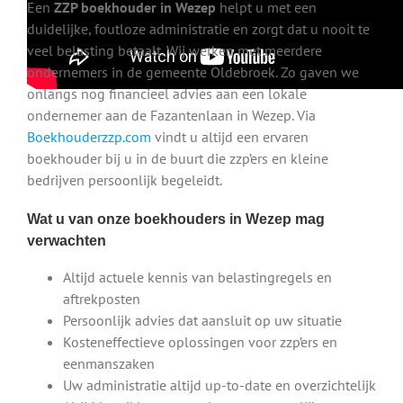
Een
ZZP boekhouder in Wezep
helpt u met een
duidelijke, foutloze administratie en zorgt dat u nooit te
veel belasting betaalt. Wij werken met meerdere
ondernemers in de gemeente Oldebroek. Zo gaven we
onlangs nog financieel advies aan een lokale
ondernemer aan de Fazantenlaan in Wezep. Via
Boekhouderzzp.com
vindt u altijd een ervaren
boekhouder bij u in de buurt die zzp’ers en kleine
bedrijven persoonlijk begeleidt.
Wat u van onze boekhouders in Wezep mag
verwachten
Altijd actuele kennis van belastingregels en
aftrekposten
Persoonlijk advies dat aansluit op uw situatie
Kosteneffectieve oplossingen voor zzp’ers en
eenmanszaken
Uw administratie altijd up-to-date en overzichtelijk