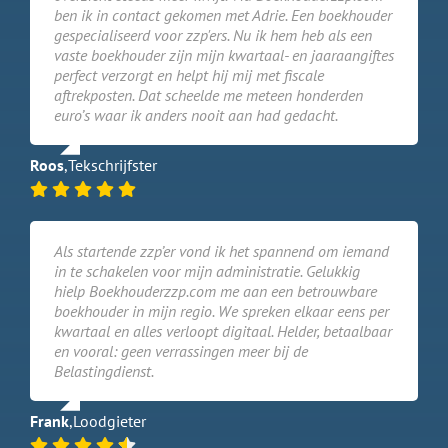
ben ik in contact gekomen met Adrie. Een boekhouder
gespecialiseerd voor zzp'ers. Nu ik hem heb als een
vaste boekhouder zijn mijn kwartaal- en jaaraangiftes
perfect verzorgt en helpt hij mij met fiscale
aftrekposten. Dat scheelde me meteen honderden
euro’s waar ik anders nooit aan had gedacht.
Roos
,
Tekschrijfster
Als startende zzp’er vond ik het spannend om iemand
in te schakelen voor mijn administratie. Gelukkig
hielp Boekhouderzzp.com me aan een betrouwbare
boekhouder in mijn regio. We spreken elkaar eens per
kwartaal en alles verloopt digitaal. Helder, betaalbaar
en vooral: geen verrassingen meer bij de
Belastingdienst.
Frank
,
Loodgieter