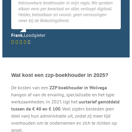
betrouwbare boekhouder in mijn regio. We spreken
elkaar eens per kwartaal en alles verloopt digitaal.
Helder, betaalbaar en vooral: geen verrassingen
meer bij de Belastingdienst.
Frank
,
Loodgieter
Wat kost een zzp-boekhouder in 2025?
De kosten van een
ZZP boekhouder in Wolvega
hangen af van de ervaring, specialisatie en het type
werkzaamheden. In 2025 ligt het
uurtarief gemiddeld
tussen de € 40 en € 100
. Veel zzp’ers besteden (een
deel van) hun administratie uit, zodat zij meer tijd
overhouden om te ondernemen en zich te richten op
groei.