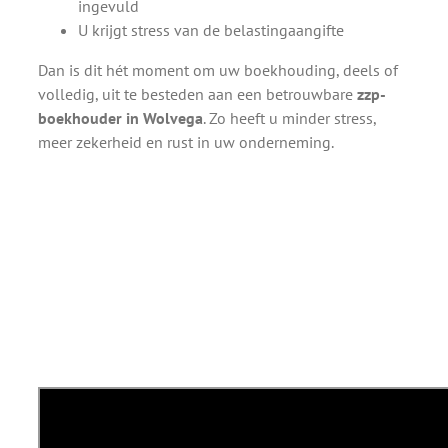
ingevuld
U krijgt stress van de belastingaangifte
Dan is dit hét moment om uw boekhouding, deels of
volledig, uit te besteden aan een betrouwbare
zzp-
boekhouder in Wolvega
. Zo heeft u minder stress,
meer zekerheid en rust in uw onderneming.