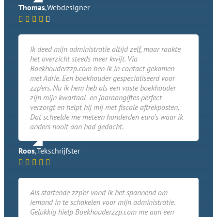
Thomas
,
Webdesigner
Ik deed mijn administratie altijd zelf, maar raakte
het overzicht steeds meer kwijt. Via
Boekhouderzzp.com ben ik in contact gekomen
met Adrie. Een boekhouder gespecialiseerd voor
zzp'ers. Nu ik hem heb als een vaste boekhouder
zijn mijn kwartaal- en jaaraangiftes perfect
verzorgt en helpt hij mij met fiscale aftrekposten.
Dat scheelde me meteen honderden euro’s waar ik
anders nooit aan had gedacht.
Roos
,
Tekschrijfster
Als startende zzp’er vond ik het spannend om
iemand in te schakelen voor mijn administratie.
Gelukkig hielp Boekhouderzzp.com me aan een