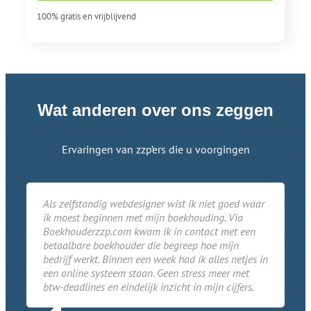
100% gratis en vrijblijvend
Wat anderen over ons zeggen
Ervaringen van zzp’ers die u voorgingen
Als zelfstandig webdesigner wist ik niet goed waar
ik moest beginnen met mijn boekhouding. Via
Boekhouderzzp.com kwam ik in contact met een
betaalbare boekhouder die begreep hoe mijn
bedrijf werkt. Binnen een week had ik alles netjes in
een online systeem staan. Geen stress meer met
btw-deadlines en eindelijk inzicht in mijn cijfers.