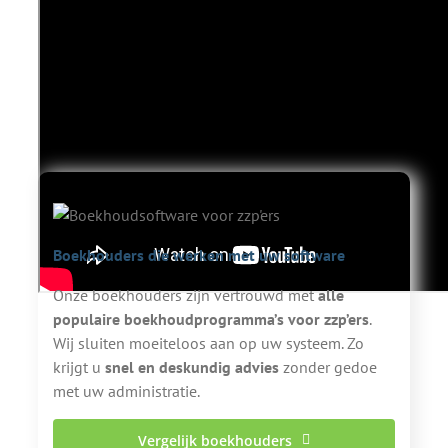
Video met herkenbare punten waar zzp'ers tegenaan lopen in hun
administratie.
Boekhouders die werken met uw software
Onze boekhouders zijn vertrouwd met
alle
populaire boekhoudprogramma’s voor zzp’ers
.
Wij sluiten moeiteloos aan op uw systeem. Zo
krijgt u
snel en deskundig advies
zonder gedoe
met uw administratie.
Vergelijk boekhouders