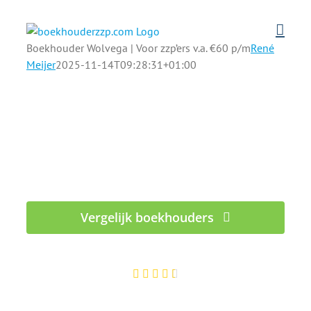
Ga
naar
inhoud
Boekhouder Wolvega | Voor zzp’ers v.a. €60 p/m
René
Meijer
2025-11-14T09:28:31+01:00
De beste boekhouders voor zzp'ers
in Wolvega
Van btw-aangifte tot inkomstenbelasting, wij
regelen het!
Vergelijk boekhouders
100% gratis – Binnen 1 werkdag reactie