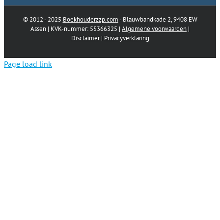
© 2012 - 2025
Boekhouderzzp.com
- Blauwbandkade 2, 9408 EW
Assen | KVK-nummer: 55366325 |
Algemene voorwaarden
|
Disclaimer
|
Privacyverklaring
Page load link