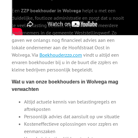
Een
ZZP boekhouder in Wolvega
helpt u met een
duidelijke, foutloze administratie en zorgt dat u nooit
te veel belasting betaalt. Wij werken met meerdere
ondernemers in de gemeente Weststellingwerf. Zo
gaven we onlangs nog financieel advies aan een
lokale ondernemer aan de Hoofdstraat Oost in
Wolvega. Via
Boekhouderzzp.com
vindt u altijd een
ervaren boekhouder bij u in de buurt die zzp’ers en
kleine bedrijven persoonlijk begeleidt.
Wat u van onze boekhouders in Wolvega mag
verwachten
Altijd actuele kennis van belastingregels en
aftrekposten
Persoonlijk advies dat aansluit op uw situatie
Kosteneffectieve oplossingen voor zzp’ers en
eenmanszaken