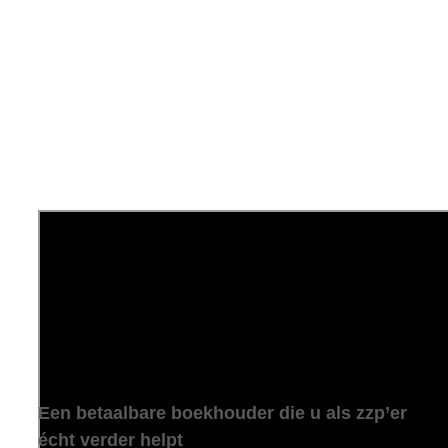
Een betaalbare boekhouder die u als zzp’er
écht verder helpt