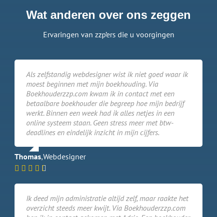
Wat anderen over ons zeggen
Ervaringen van zzp’ers die u voorgingen
Als zelfstandig webdesigner wist ik niet goed waar ik
moest beginnen met mijn boekhouding. Via
Boekhouderzzp.com kwam ik in contact met een
betaalbare boekhouder die begreep hoe mijn bedrijf
werkt. Binnen een week had ik alles netjes in een
online systeem staan. Geen stress meer met btw-
deadlines en eindelijk inzicht in mijn cijfers.
Thomas
,
Webdesigner
Ik deed mijn administratie altijd zelf, maar raakte het
overzicht steeds meer kwijt. Via Boekhouderzzp.com