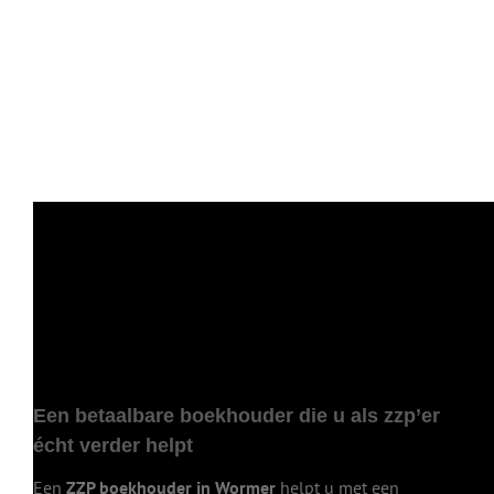
Een betaalbare boekhouder die u als zzp’er
écht verder helpt
Een
ZZP boekhouder in Wormer
helpt u met een