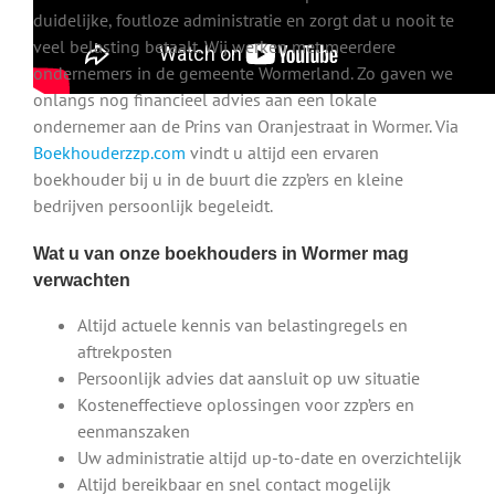
duidelijke, foutloze administratie en zorgt dat u nooit te
veel belasting betaalt. Wij werken met meerdere
ondernemers in de gemeente Wormerland. Zo gaven we
onlangs nog financieel advies aan een lokale
ondernemer aan de Prins van Oranjestraat in Wormer. Via
Boekhouderzzp.com
vindt u altijd een ervaren
boekhouder bij u in de buurt die zzp’ers en kleine
bedrijven persoonlijk begeleidt.
Wat u van onze boekhouders in Wormer mag
verwachten
Altijd actuele kennis van belastingregels en
aftrekposten
Persoonlijk advies dat aansluit op uw situatie
Kosteneffectieve oplossingen voor zzp’ers en
eenmanszaken
Uw administratie altijd up-to-date en overzichtelijk
Altijd bereikbaar en snel contact mogelijk