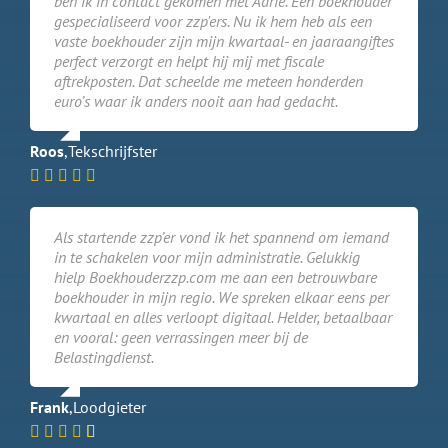
ben ik in contact gekomen met Adrie. Een boekhouder
gespecialiseerd voor zzp'ers. Nu ik hem heb als een
vaste boekhouder zijn mijn kwartaal- en jaaraangiftes
perfect verzorgt en helpt hij mij met fiscale
aftrekposten. Dat scheelde me meteen honderden
euro’s waar ik anders nooit aan had gedacht.
Roos
,
Tekschrijfster
Als startende zzp’er vond ik het spannend om iemand
in te schakelen voor mijn administratie. Gelukkig
hielp Boekhouderzzp.com me aan een betrouwbare
boekhouder in mijn regio. We spreken elkaar eens per
kwartaal en alles verloopt digitaal. Helder, betaalbaar
en vooral: geen verrassingen meer bij de
Belastingdienst.
Frank
,
Loodgieter