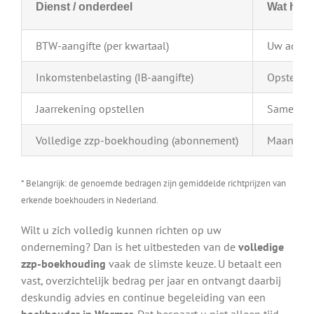
Dienst / onderdeel
Wat houd
BTW-aangifte (per kwartaal)
Uw admini
Inkomstenbelasting (IB-aangifte)
Opstellen
Jaarrekening opstellen
Samenstel
Volledige zzp-boekhouding (abonnement)
Maandelij
* Belangrijk: de genoemde bedragen zijn gemiddelde richtprijzen van
erkende boekhouders in Nederland.
Wilt u zich volledig kunnen richten op uw
onderneming? Dan is het uitbesteden van de
volledige
zzp-boekhouding
vaak de slimste keuze. U betaalt een
vast, overzichtelijk bedrag per jaar en ontvangt daarbij
deskundig advies en continue begeleiding van een
boekhouder in Wormer
. Dat bespaart u niet alleen tijd,