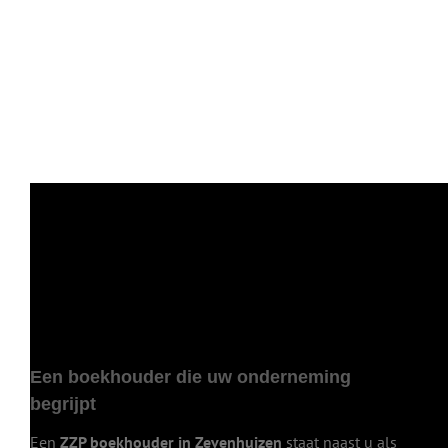
Een boekhouder die uw onderneming
begrijpt
Een
ZZP boekhouder in Zevenhuizen
staat naast u als