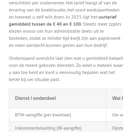
verschillen per ondernemer. Het tarief hangt af van de
ervaring van de boekhouder, het soort werkzaamheden
en hoeveel u zelf wilt doen. In 2025 ligt het
uurtarief
gemiddeld tussen de € 40 en € 100
. Steeds meer zzp’ers
kiezen ervoor om hun administratie deels uit te
besteden, zodat ze minder tijd kwijt zijn aan papierwerk
en meer aandacht kunnen geven aan hun bedrijf.
Onderstaand overzicht laat zien wat u gemiddeld betaalt
voor de meest gekozen diensten. Zo weet u meteen waar
u aan toe bent en kunt u eenvoudig bepalen wat het
beste bij uw situatie past.
Dienst / onderdeel
Wat houd
BTW-aangifte (per kwartaal)
Uw admini
Inkomstenbelasting (IB-aangifte)
Opstellen