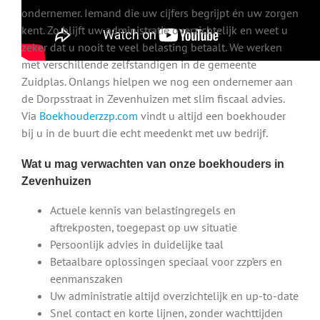
ondernemer. Iemand die uw cijfers begrijpt én uw zorgen
kent. Zo blijft uw administratie overzichtelijk en weet u
zeker dat u nooit te veel belasting betaalt. We werken
met verschillende zelfstandigen in de gemeente
Zuidplas. Onlangs hielpen we nog een ondernemer aan
de Dorpsstraat in Zevenhuizen met slim fiscaal advies.
Via
Boekhouderzzp.com
vindt u altijd een boekhouder
bij u in de buurt die echt meedenkt met uw bedrijf.
Wat u mag verwachten van onze boekhouders in
Zevenhuizen
Actuele kennis van belastingregels en
aftrekposten, toegepast op uw situatie
Persoonlijk advies in duidelijke taal
Betaalbare oplossingen speciaal voor zzp’ers en
eenmanszaken
Uw administratie altijd overzichtelijk en up-to-date
Snel contact en korte lijnen, zonder wachttijden