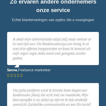
Zo ervaren andere ondernemers
onze service
Echte klantervaringen van zzp’ers die u voorgingen
Ik deed mijn administratie altijd zelf, maar verloor er
te veel tijd aan. Via Boekhouderzzp.com kreeg ik al
snel drie offertes toegezonden en koos ik iemand uit
mijn eigen regio. Alles werd snel geregeld, zonder
gedoe.
Sanne
,
Freelance marketeer
Via jullie platform vond ik binnen twee dagen een
boekhouder (Alex) die echt met me meedenkt. Mijn
btw-aangifte is nu altijd op tijd en ik heb eindelijk
overzicht. Duidelijke communicatie en een fijn tarief.