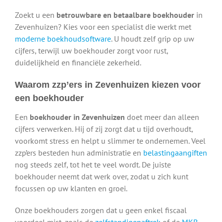
Zoekt u een
betrouwbare en betaalbare boekhouder
in
Zevenhuizen? Kies voor een specialist die werkt met
moderne boekhoudsoftware
. U houdt zelf grip op uw
cijfers, terwijl uw boekhouder zorgt voor rust,
duidelijkheid en financiële zekerheid.
Waarom zzp’ers in Zevenhuizen kiezen voor
een boekhouder
Een
boekhouder in Zevenhuizen
doet meer dan alleen
cijfers verwerken. Hij of zij zorgt dat u tijd overhoudt,
voorkomt stress en helpt u slimmer te ondernemen. Veel
zzp’ers besteden hun administratie en
belastingaangiften
nog steeds zelf, tot het te veel wordt. De juiste
boekhouder neemt dat werk over, zodat u zich kunt
focussen op uw klanten en groei.
Onze boekhouders zorgen dat u geen enkel fiscaal
voordeel mist, zoals de
zelfstandigenaftrek
of de
MKB-