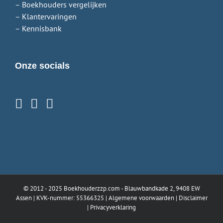
– Boekhouders vergelijken
– Klantervaringen
– Kennisbank
Onze socials
© 2012 - 2025
Boekhouderzzp.com
- Blauwbandkade 2, 9408 EW
Assen | KVK-nummer: 55366325 |
Algemene voorwaarden
|
Disclaimer
|
Privacyverklaring