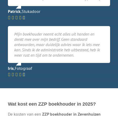
Patrick
,
Stukadoor
Mijn boekhouder neemt echt alles uit handen en
denkt mee over mijn bedrijf. Geen standaard
antwoorden, maar duidelijk advies waar ik iets mee
kan. Sinds ik de administratie heb uitbesteed, heb ik
weer rust en tijd om te ondernemen.
Iris
,
Fotograaf
Wat kost een ZZP boekhouder in 2025?
De kosten van een
ZZP boekhouder in Zevenhuizen