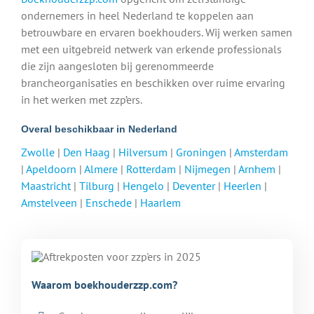
ondernemers in heel Nederland te koppelen aan
betrouwbare en ervaren boekhouders. Wij werken samen
met een uitgebreid netwerk van erkende professionals
die zijn aangesloten bij gerenommeerde
brancheorganisaties en beschikken over ruime ervaring
in het werken met zzp’ers.
Overal beschikbaar in Nederland
Zwolle
|
Den Haag
|
Hilversum
|
Groningen
|
Amsterdam
|
Apeldoorn
|
Almere
|
Rotterdam
|
Nijmegen
|
Arnhem
|
Maastricht
|
Tilburg
|
Hengelo
|
Deventer
|
Heerlen
|
Amstelveen
|
Enschede
|
Haarlem
Waarom boekhouderzzp.com?