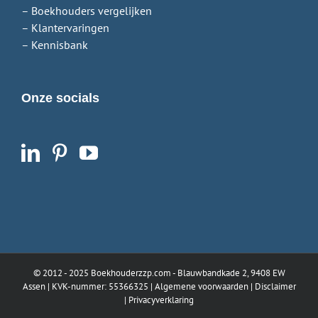
– Boekhouders vergelijken
– Klantervaringen
– Kennisbank
Onze socials
© 2012 - 2025
Boekhouderzzp.com
- Blauwbandkade 2, 9408 EW
Assen | KVK-nummer: 55366325 |
Algemene voorwaarden
|
Disclaimer
|
Privacyverklaring