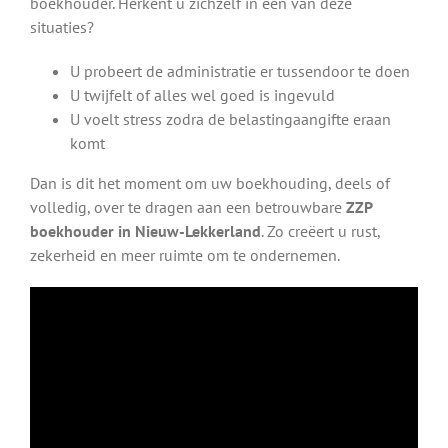
boekhouder. Herkent u zichzelf in één van deze
situaties?
U probeert de administratie er tussendoor te doen
U twijfelt of alles wel goed is ingevuld
U voelt stress zodra de belastingaangifte eraan
komt
Dan is dit het moment om uw boekhouding, deels of
volledig, over te dragen aan een betrouwbare
ZZP
boekhouder in Nieuw-Lekkerland
. Zo creëert u rust,
zekerheid en meer ruimte om te ondernemen.