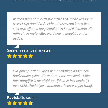
Ik deed mijn administratie altijd zelf, maar verloor er
te veel tijd aan. Via Boekhouderzzp.com kreeg ik al
snel drie offertes toegezonden en koos ik iemand uit
mijn eigen regio. Alles werd snel geregeld, zonder
gedoe.
Sanne
,
Freelance marketeer
Via jullie platform vond ik binnen twee dagen een
boekhouder (Alex) die echt met me meedenkt. Mijn
btw-aangifte is nu altijd op tijd en ik heb eindelijk
overzicht. Duidelijke communicatie en een fijn tarief.
Patrick
,
Stukadoor