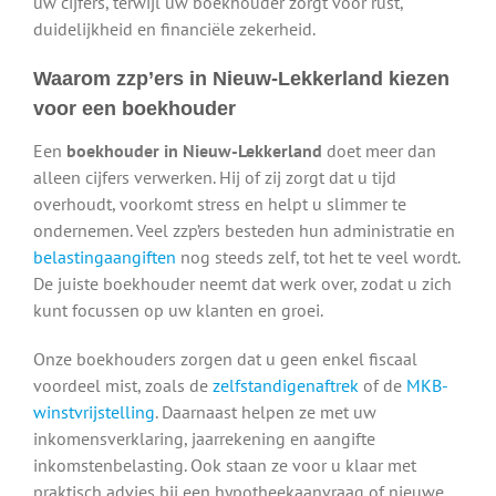
uw cijfers, terwijl uw boekhouder zorgt voor rust,
duidelijkheid en financiële zekerheid.
Waarom zzp’ers in Nieuw-Lekkerland kiezen
voor een boekhouder
Een
boekhouder in Nieuw-Lekkerland
doet meer dan
alleen cijfers verwerken. Hij of zij zorgt dat u tijd
overhoudt, voorkomt stress en helpt u slimmer te
ondernemen. Veel zzp’ers besteden hun administratie en
belastingaangiften
nog steeds zelf, tot het te veel wordt.
De juiste boekhouder neemt dat werk over, zodat u zich
kunt focussen op uw klanten en groei.
Onze boekhouders zorgen dat u geen enkel fiscaal
voordeel mist, zoals de
zelfstandigenaftrek
of de
MKB-
winstvrijstelling
. Daarnaast helpen ze met uw
inkomensverklaring, jaarrekening en aangifte
inkomstenbelasting. Ook staan ze voor u klaar met
praktisch advies bij een hypotheekaanvraag of nieuwe