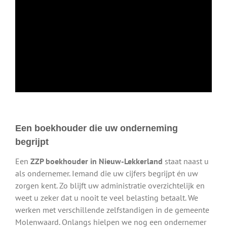
Een boekhouder die uw onderneming
begrijpt
Een
ZZP boekhouder in Nieuw-Lekkerland
staat naast u
als ondernemer. Iemand die uw cijfers begrijpt én uw
zorgen kent. Zo blijft uw administratie overzichtelijk en
weet u zeker dat u nooit te veel belasting betaalt. We
werken met verschillende zelfstandigen in de gemeente
Molenwaard. Onlangs hielpen we nog een ondernemer