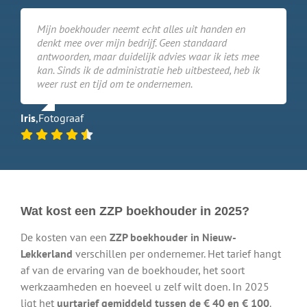
Mijn boekhouder neemt echt alles uit handen en
denkt mee over mijn bedrijf. Geen standaard
antwoorden, maar duidelijk advies waar ik iets mee
kan. Sinds ik de administratie heb uitbesteed, heb ik
weer rust en tijd om te ondernemen.
Iris
,
Fotograaf
Wat kost een ZZP boekhouder in 2025?
De kosten van een
ZZP boekhouder in Nieuw-
Lekkerland
verschillen per ondernemer. Het tarief hangt
af van de ervaring van de boekhouder, het soort
werkzaamheden en hoeveel u zelf wilt doen. In 2025
ligt het
uurtarief gemiddeld tussen de € 40 en € 100
.