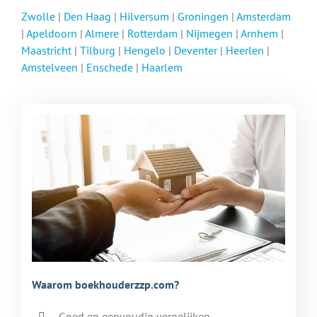
Zwolle
|
Den Haag
|
Hilversum
|
Groningen
|
Amsterdam
|
Apeldoorn
|
Almere
|
Rotterdam
|
Nijmegen
|
Arnhem
|
Maastricht
|
Tilburg
|
Hengelo
|
Deventer
|
Heerlen
|
Amstelveen
|
Enschede
|
Haarlem
Waarom boekhouderzzp.com?
Goed en eenvoudig vergelijken