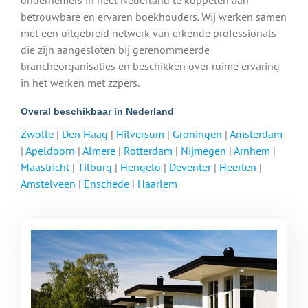
betrouwbare en ervaren boekhouders. Wij werken samen
met een uitgebreid netwerk van erkende professionals
die zijn aangesloten bij gerenommeerde
brancheorganisaties en beschikken over ruime ervaring
in het werken met zzp’ers.
Overal beschikbaar in Nederland
Zwolle
|
Den Haag
|
Hilversum
|
Groningen
|
Amsterdam
|
Apeldoorn
|
Almere
|
Rotterdam
|
Nijmegen
|
Arnhem
|
Maastricht
|
Tilburg
|
Hengelo
|
Deventer
|
Heerlen
|
Amstelveen
|
Enschede
|
Haarlem