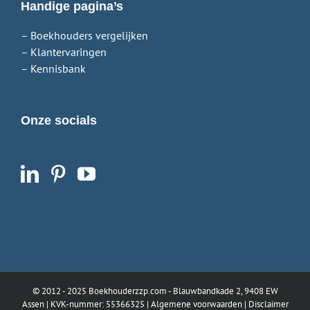
Handige pagina’s
– Boekhouders vergelijken
– Klantervaringen
– Kennisbank
Onze socials
© 2012 - 2025
Boekhouderzzp.com
- Blauwbandkade 2, 9408 EW
Assen | KVK-nummer: 55366325 |
Algemene voorwaarden
|
Disclaimer