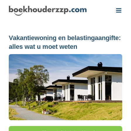
Ga
naar
inhoud
Vakantiewoning en belastingaangifte:
alles wat u moet weten