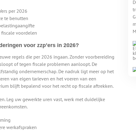
D
t
p’ers per 2026
G
e te benutten
m
belastingaangifte
M
 fiscale voordelen
nderingen voor zzp’ers in 2026?
ieuwe regels die per 2026 ingaan. Zonder voorbereiding
isloopt of tegen fiscale problemen aanloopt. De
elfstandig ondernemerschap. De nadruk ligt meer op het
eren van eigen tarieven en het voeren van een
rium blijft bepalend voor het recht op fiscale aftrekken.
n. Leg uw gewerkte uren vast, werk met duidelijke
ereenkomsten.
eming
ere werkafspraken