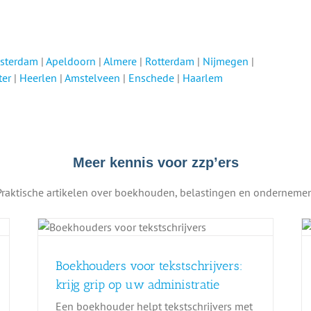
sterdam
|
Apeldoorn
|
Almere
|
Rotterdam
|
Nijmegen
|
ter
|
Heerlen
|
Amstelveen
|
Enschede
|
Haarlem
Meer kennis voor zzp’ers
Praktische artikelen over boekhouden, belastingen en ondernemen
Boekhouder voor psycholoog:
 uw
geen zorgen meer over uw
financiën
Boekhouders voor tekstschrijvers:
Boekhouding
krijg grip op uw administratie
Een boekhouder helpt tekstschrijvers met