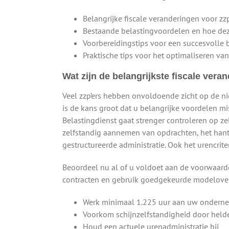
Belangrijke fiscale veranderingen voor zz
Bestaande belastingvoordelen en hoe dez
Voorbereidingstips voor een succesvolle 
Praktische tips voor het optimaliseren van
Wat zijn de belangrijkste fiscale vera
Veel zzp’ers hebben onvoldoende zicht op de n
is de kans groot dat u belangrijke voordelen m
Belastingdienst gaat strenger controleren op z
zelfstandig aannemen van opdrachten, het hant
gestructureerde administratie. Ook het urencrite
Beoordeel nu al of u voldoet aan de voorwaarde
contracten en gebruik goedgekeurde modelov
Werk minimaal 1.225 uur aan uw ondern
Voorkom schijnzelfstandigheid door held
Houd een actuele urenadministratie bij