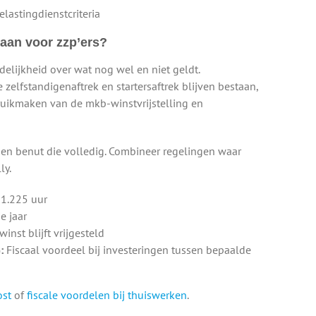
lastingdienstcriteria
taan voor zzp’ers?
elijkheid over wat nog wel en niet geldt.
zelfstandigenaftrek en startersaftrek blijven bestaan,
ruikmaken van de mkb-winstvrijstelling en
 en benut die volledig. Combineer regelingen waar
ly.
 1.225 uur
e jaar
inst blijft vrijgesteld
:
Fiscaal voordeel bij investeringen tussen bepaalde
ost
of
fiscale voordelen bij thuiswerken
.