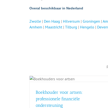
Overal beschikbaar in Nederland
Zwolle
|
Den Haag
|
Hilversum
|
Groningen
|
Am
Arnhem
|
Maastricht
|
Tilburg
|
Hengelo
|
Deven
artsen:
Boekhouders voor
anciële
tekstschrijvers: krijg grip op
ng
administratie
Boekhouder voor artsen:
Boekhouding
professionele financiële
ondersteuning