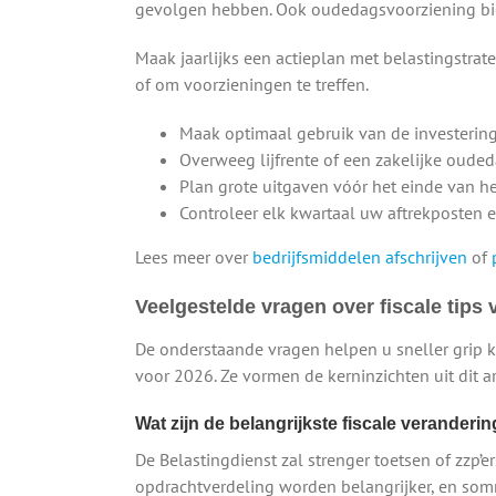
gevolgen hebben. Ook oudedagsvoorziening bied
Maak jaarlijks een actieplan met belastingstrate
of om voorzieningen te treffen.
Maak optimaal gebruik van de investering
Overweeg lijfrente of een zakelijke oude
Plan grote uitgaven vóór het einde van het
Controleer elk kwartaal uw aftrekposten e
Lees meer over
bedrijfsmiddelen afschrijven
of
Veelgestelde vragen over fiscale tips 
De onderstaande vragen helpen u sneller grip kr
voor 2026. Ze vormen de kerninzichten uit dit ar
Wat zijn de belangrijkste fiscale veranderi
De Belastingdienst zal strenger toetsen of zzp’e
opdrachtverdeling worden belangrijker, en som